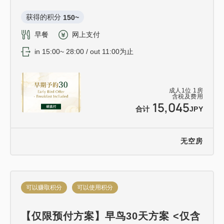
* 仅限一人与一名成人共用一张床（一张床）。
获得的积分 
150~
早餐
网上支付
in 15:00~ 28:00 / out 11:00为止
成人
1
位
1
房
含税及费用
15,045
合计
JPY
无空房
可以赚取积分
可以使用积分
【仅限预付方案】早鸟30天方案 <仅含