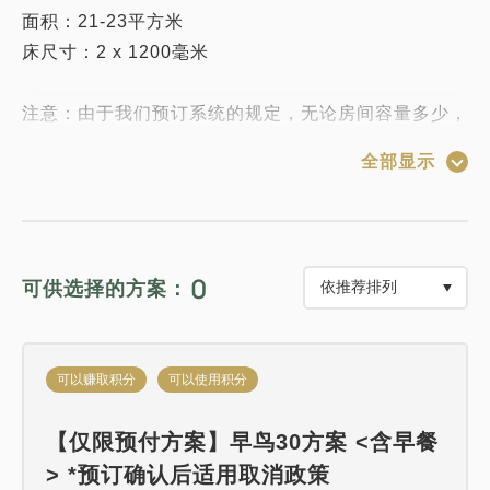
面积：21-23平方米
床尺寸：2 x 1200毫米
注意：由于我们预订系统的规定，无论房间容量多少，
您都可以选择任意数量的“婴儿（不含餐食和寝具）”。
全部显示
请注意，每位成人（一张床）最多可容纳一位儿童。
<仅限通过Solare官网预订>
0
可供选择的方案：
小学生以下的儿童可免费与父母同床。
如果您需要寝具，请在儿童预订条款中选择“不含寝
具”。
可以赚取积分
可以使用积分
注意：如果需要寝具，儿童将按成人价格收费。
【仅限预付方案】早鸟30方案 <含早餐
> *预订确认后适用取消政策
注意：如果需要餐食或使用酒店设施，需额外付费。