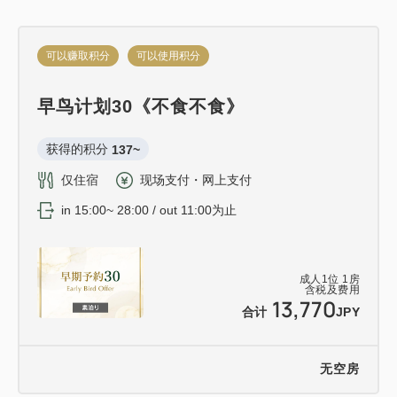
可以赚取积分
可以使用积分
早鸟计划30《不食不食》
获得的积分 
137~
仅住宿
现场支付・网上支付
in 15:00~ 28:00 / out 11:00为止
成人
1
位
1
房
含税及费用
13,770
合计
JPY
无空房