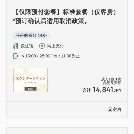
【仅限预付套餐】标准套餐（仅客房）
*预订确认后适用取消政策。
获得的积分 
148~
仅住宿
网上支付
in 15:00~ 28:00 / out 11:00为止
成人
1
位
1
房
含税及费用
14,841
合计
JPY
无空房