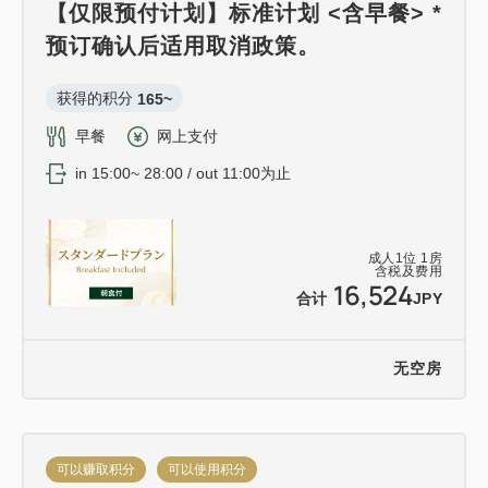
【仅限预付计划】标准计划 <含早餐> *
预订确认后适用取消政策。
获得的积分 
165~
早餐
网上支付
in 15:00~ 28:00 / out 11:00为止
成人
1
位
1
房
含税及费用
16,524
合计
JPY
无空房
可以赚取积分
可以使用积分