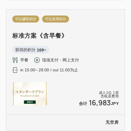
可以赚取积分
可以使用积分
标准方案《含早餐》
获得的积分 
169~
早餐
现场支付・网上支付
in 15:00~ 28:00 / out 11:00为止
成人
1
位
1
房
含税及费用
16,983
合计
JPY
无空房