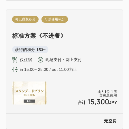
可以赚取积分
可以使用积分
标准方案《不进餐》
获得的积分 
153~
仅住宿
现场支付・网上支付
in 15:00~ 28:00 / out 11:00为止
成人
1
位
1
房
含税及费用
15,300
合计
JPY
无空房