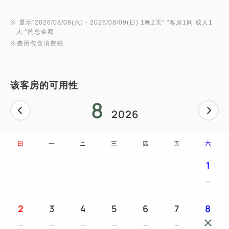
※ 显示"
2026/08/08(六)
- 2026/08/09(日)
1晚2天
" "
客房1间 成人1
人
"的总金额
※费用包含消费税
该客房的可用性
8
2026
日
一
ニ
三
四
五
六
1
2
3
4
5
6
7
8