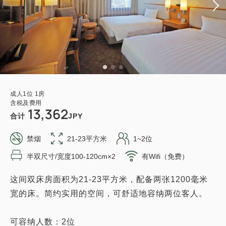
成人
1
位
1
房
含税及费用
13,362
合计
JPY
禁烟
21-23平方米
1~2位
半双尺寸/宽度100-120cm×2
有Wifi（免费）
这间双床房面积为21-23平方米，配备两张1200毫米
宽的床。简约实用的空间，可舒适地容纳两位客人。
可容纳人数：2位