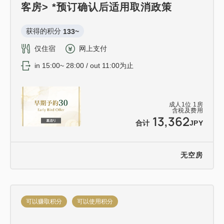
客房> *预订确认后适用取消政策
获得的积分 
133~
仅住宿
网上支付
in 15:00~ 28:00 / out 11:00为止
成人
1
位
1
房
含税及费用
13,362
合计
JPY
无空房
可以赚取积分
可以使用积分