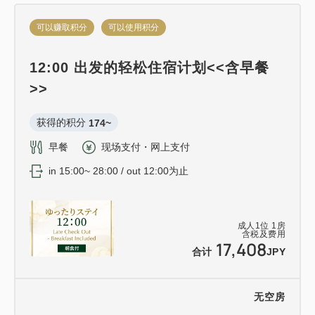
可以赚取积分
可以使用积分
12:00 出发的轻松住宿计划<<含早餐
>>
获得的积分 
174~
早餐
现场支付・网上支付
in 15:00~ 28:00 / out 12:00为止
成人
1
位
1
房
含税及费用
17,408
合计
JPY
无空房