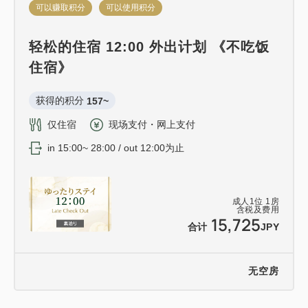
可以赚取积分
可以使用积分
轻松的住宿 12:00 外出计划 《不吃饭
住宿》
获得的积分 
157~
仅住宿
现场支付・网上支付
in 15:00~ 28:00 / out 12:00为止
成人
1
位
1
房
含税及费用
15,725
合计
JPY
无空房