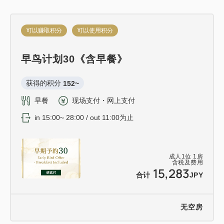
可以赚取积分
可以使用积分
早鸟计划30《含早餐》
获得的积分 
152~
早餐
现场支付・网上支付
in 15:00~ 28:00 / out 11:00为止
成人
1
位
1
房
含税及费用
15,283
合计
JPY
无空房