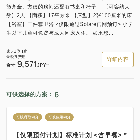
能齐全、方便的房间还配有书桌和椅子。 【可容纳人
数】2人 【面积】17平方米 【床型】2张100厘米的床
【浴室】三件套卫浴 <仅限通过Solare官网预订> 小学
生以下儿童可免费与成人同床入住。 如果您...
成人
1
位
1
房
含税及费用
详细内容
9,571
合计
JPY~
6
可供选择的方案：
可以赚取积分
可以使用积分
【仅限预付计划】标准计划 <含早餐> *