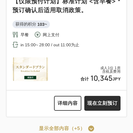
10,200
【仅限预付计划】标准计划 <含早餐> *
合计
JPY
成人
1
位
1
房
含税及费用
预订确认后适用取消政策。
11,543
合计
JPY
获得的积分 
103~
详细内容
现在立刻预订
早餐
网上支付
3
详细内容
现在立刻预订
只有
间
in 15:00~ 28:00 / out 11:00为止
可以赚取积分
可以使用积分
成人
1
位
1
房
含税及费用
12:00 出发的轻松住宿计划<<含早餐
10,345
合计
JPY
>>
获得的积分 
118~
详细内容
现在立刻预订
早餐
现场支付・网上支付
in 15:00~ 28:00 / out 12:00为止
显示全部内容（+5）