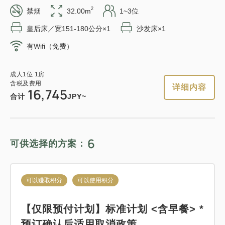
2
禁烟
32.00m
1~3位
皇后床／宽151-180公分×1
沙发床×1
可以赚取积分
可以使用积分
成人
1
位
1
房
含税及费用
有Wifi（免费）
9,775
合计
JPY
轻松的住宿 12:00 外出计划 《不吃饭
住宿》
成人
1
位
1
房
含税及费用
详细内容
16,745
详细内容
现在立刻预订
合计
JPY~
获得的积分 
93~
仅住宿
现场支付・网上支付
in 15:00~ 28:00 / out 12:00为止
6
可供选择的方案：
可以赚取积分
可以使用积分
成人
1
位
1
房
标准方案《含早餐》
含税及费用
可以赚取积分
可以使用积分
9,350
合计
JPY
获得的积分 
114~
【仅限预付计划】标准计划 <含早餐> *
早餐
现场支付・网上支付
预订确认后适用取消政策。