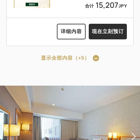
12:00 出发的轻松住宿计划<<含早餐
15,207
合计
JPY
2
>>
详细内容
现在立刻预订
只有
间
获得的积分 
160~
详细内容
现在立刻预订
早餐
现场支付・网上支付
in 15:00~ 28:00 / out 12:00为止
显示全部内容（+5）
可以赚取积分
可以使用积分
成人
1
位
1
房
含税及费用
【仅限预付套餐】标准套餐（仅客房）
16,048
合计
JPY
*预订确认后适用取消政策。
获得的积分 
135~
1
详细内容
现在立刻预订
只有
间
仅住宿
网上支付
in 15:00~ 28:00 / out 11:00为止