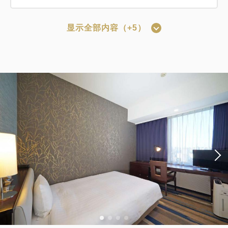
3
显示全部内容（+5）
详细内容
现在立刻预订
只有
间
可以赚取积分
可以使用积分
【仅限预付套餐】标准套餐（仅客房）
*预订确认后适用取消政策。
可以赚取积分
可以使用积分
获得的积分 
94~
标准方案《不进餐》
仅住宿
网上支付
in 15:00~ 28:00 / out 11:00为止
获得的积分 
98~
仅住宿
现场支付・网上支付
in 15:00~ 28:00 / out 11:00为止
成人
1
位
1
房
含税及费用
9,486
合计
JPY
成人
1
位
1
房
含税及费用