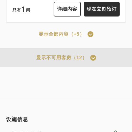
获得的积分 
160~
1
详细内容
现在立刻预订
只有
间
早餐
现场支付・网上支付
in 15:00~ 28:00 / out 12:00为止
显示全部内容（+5）
可以赚取积分
可以使用积分
成人
1
位
1
房
含税及费用
【仅限预付套餐】标准套餐（仅客房）
16,048
显示不可用客房（12）
合计
JPY
*预订确认后适用取消政策。
获得的积分 
159~
详细内容
现在立刻预订
仅住宿
网上支付
in 15:00~ 28:00 / out 11:00为止
可以赚取积分
可以使用积分
设施信息
成人
1
位
1
房
含税及费用
15,997