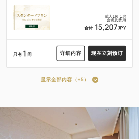
含税及费用
18,938
可以赚取积分
可以使用积分
合计
JPY
成人
1
位
1
房
含税及费用
12:00 出发的轻松住宿计划<<含早餐
15,207
合计
JPY
1
>>
详细内容
现在立刻预订
只有
间
获得的积分 
126~
1
详细内容
现在立刻预订
只有
间
早餐
现场支付・网上支付
in 15:00~ 28:00 / out 12:00为止
显示全部内容（+5）
可以赚取积分
可以使用积分
成人
1
位
1
房
含税及费用
【仅限预付套餐】标准套餐（仅客房）
12,648
合计
JPY
*预订确认后适用取消政策。
获得的积分 
135~
2
详细内容
现在立刻预订
只有
间
仅住宿
网上支付