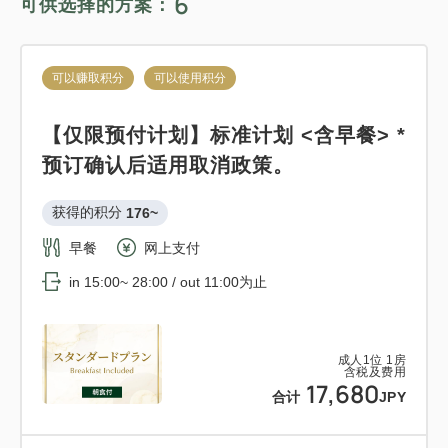
6
可供选择的方案：
in 15:00~ 28:00 / out 12:00为止
可以赚取积分
可以使用积分
可以赚取积分
可以使用积分
成人
1
位
1
房
标准方案《含早餐》
含税及费用
14,365
【仅限预付计划】标准计划 <含早餐> *
合计
JPY
获得的积分 
156~
预订确认后适用取消政策。
早餐
现场支付・网上支付
获得的积分 
176~
详细内容
现在立刻预订
in 15:00~ 28:00 / out 11:00为止
早餐
网上支付
in 15:00~ 28:00 / out 11:00为止
成人
1
位
1
房
含税及费用
15,623
可以赚取积分
可以使用积分
合计
JPY
成人
1
位
1
房
含税及费用
12:00 出发的轻松住宿计划<<含早餐
17,680
合计
JPY
1
>>
详细内容
现在立刻预订
只有
间