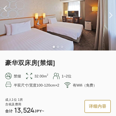
in 15:00~ 28:00 / out 11:00为止
可以赚取积分
可以使用积分
成人
1
位
1
房
含税及费用
13,524
标准方案《不进餐》
合计
JPY
获得的积分 
105~
1
详细内容
现在立刻预订
仅住宿
现场支付・网上支付
只有
间
豪华双床房[禁烟]
in 15:00~ 28:00 / out 11:00为止
2
禁烟
32.00m
1~2位
半双尺寸/宽度100-120cm×2
有Wifi（免费）
可以赚取积分
可以使用积分
成人
1
位
1
房
含税及费用
10,540
合计
JPY
成人
1
位
1
房
轻松的住宿 12:00 外出计划 《不吃饭
含税及费用
详细内容
13,524
住宿》
合计
JPY~