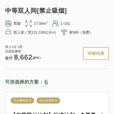
9,860
合计
JPY
详细内容
现在立刻预订
中等双人间[禁止吸烟]
3
2
禁烟
17.00m
1~2位
详细内容
现在立刻预订
只有
间
双人床／宽131-150公分×1
有Wifi（免费）
可以赚取积分
可以使用积分
成人
1
位
1
房
轻松的住宿 12:00 外出计划 《不吃饭
含税及费用
可以赚取积分
可以使用积分
详细内容
8,662
住宿》
合计
JPY~
标准方案《含早餐》
获得的积分 
102~
仅住宿
现场支付・网上支付
获得的积分 
6
115~
可供选择的方案：
in 15:00~ 28:00 / out 12:00为止
早餐
现场支付・网上支付
in 15:00~ 28:00 / out 11:00为止
可以赚取积分
可以使用积分
成人
1
位
1
房
含税及费用