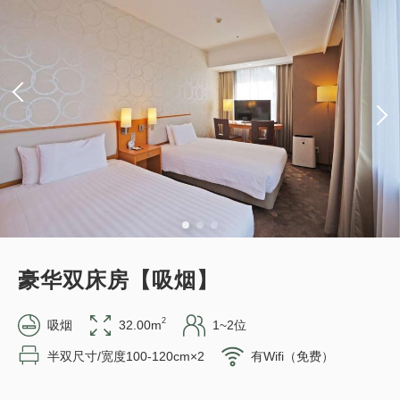
获得的积分 
102~
1
详细内容
现在立刻预订
只有
间
仅住宿
网上支付
in 15:00~ 28:00 / out 11:00为止
可以赚取积分
可以使用积分
成人
1
位
1
房
含税及费用
10,226
标准方案《不进餐》
合计
JPY
获得的积分 
172~
2
详细内容
现在立刻预订
仅住宿
现场支付・网上支付
只有
间
豪华双床房【吸烟】
in 15:00~ 28:00 / out 11:00为止
2
吸烟
32.00m
1~2位
半双尺寸/宽度100-120cm×2
有Wifi（免费）
可以赚取积分
可以使用积分
成人
1
位
1
房
含税及费用
17,260
合计
JPY