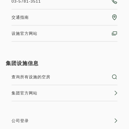
标准方案《不进餐》
合计
JPY
03-5781-3511
获得的积分 
139~
Loft Force [禁烟]
交通指南
1
详细内容
现在立刻预订
仅住宿
现场支付・网上支付
只有
间
2
禁烟
32.00m
1~4位
双层床×2
设施官方网站
in 15:00~ 28:00 / out 11:00为止
有Wifi（免费）
【全新装修】新增两张双层床，最多可容纳四位客人。
可以赚取积分
可以使用积分
成人
1
位
1
房
含税及费用
集团设施信息
非常适合家庭或团体旅行。 【可容纳人数】4位客人
13,940
合计
JPY
【面积】32平方米 【床型】4张100厘米的床 【浴
轻松的住宿 12:00 外出计划 《不吃饭
查询所有设施的空房
室】淋浴间（无浴缸）、独立卫生间和洗手池 <仅限
住宿》
Solare官网预订> 小学生以下儿童可免费同床入住...
详细内容
现在立刻预订
集团官方网站
获得的积分 
169~
仅住宿
现场支付・网上支付
无空房
详细内容
in 15:00~ 28:00 / out 12:00为止
公司登录
可以赚取积分
可以使用积分