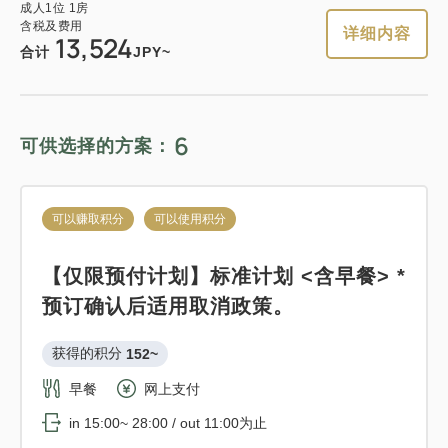
成人
1
位
1
房
轻松的住宿 12:00 外出计划 《不吃饭
含税及费用
详细内容
13,524
住宿》
合计
JPY~
1
详细内容
现在立刻预订
只有
间
获得的积分 
109~
仅住宿
现场支付・网上支付
6
可供选择的方案：
in 15:00~ 28:00 / out 12:00为止
可以赚取积分
可以使用积分
可以赚取积分
可以使用积分
成人
1
位
1
房
标准方案《含早餐》
含税及费用
10,965
【仅限预付计划】标准计划 <含早餐> *
合计
JPY
获得的积分 
189~
预订确认后适用取消政策。
早餐
现场支付・网上支付
2
获得的积分 
152~
详细内容
现在立刻预订
只有
间
in 15:00~ 28:00 / out 11:00为止
早餐
网上支付
in 15:00~ 28:00 / out 11:00为止
成人
1
位
1
房