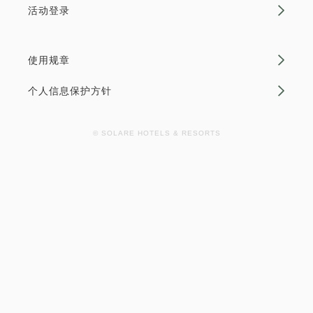
空缺日历
活动登录
成人
1
位
1
房
标准方案《含早餐》
含税及费用
16,915
合计
JPY
获得的积分 
156~
使用规章
早餐
现场支付・网上支付
个人信息保护方针
1
详细内容
现在立刻预订
只有
间
in 15:00~ 28:00 / out 11:00为止
日式摩登双床房[禁烟]
© SOLARE HOTELS & RESORTS
2
禁烟
21.00m
1~4位
成人
1
位
1
房
含税及费用
双人床／宽131-150公分×2
有Wifi（免费）
15,623
可以赚取积分
可以使用积分
合计
JPY
【全新装修】这间客房明亮舒适，氛围轻松惬意。 高
12:00 出发的轻松住宿计划<<含早餐
架榻榻米地板上摆放着一张矮床和一张矮桌。您可以舒
>>
详细内容
现在立刻预订
展双腿，放松身心。 【可容纳人数】4人 【面积】21-
23平方米 【床型】2张140厘米的床 【浴室】三件套
获得的积分 
185~
整体卫浴 <仅限通过Solare官网预订> 小学...
早餐
现场支付・网上支付