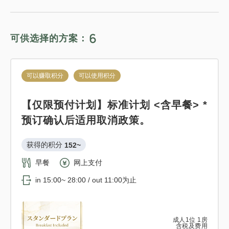
2
详细内容
现在立刻预订
只有
间
获得的积分 
143~
仅住宿
现场支付・网上支付
6
可供选择的方案：
in 15:00~ 28:00 / out 12:00为止
可以赚取积分
可以使用积分
可以赚取积分
可以使用积分
成人
1
位
1
房
标准方案《含早餐》
含税及费用
14,365
【仅限预付计划】标准计划 <含早餐> *
合计
JPY
获得的积分 
122~
预订确认后适用取消政策。
早餐
现场支付・网上支付
1
获得的积分 
152~
详细内容
现在立刻预订
只有
间
in 15:00~ 28:00 / out 11:00为止
早餐
网上支付
in 15:00~ 28:00 / out 11:00为止
成人
1
位
1
房
含税及费用
12,223
可以赚取积分
可以使用积分
合计
JPY
成人
1
位
1
房
含税及费用