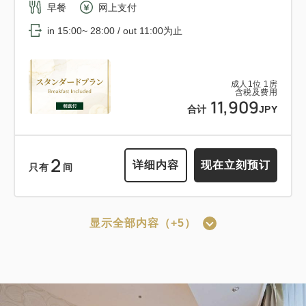
早餐
网上支付
成人
1
位
1
房
含税及费用
in 15:00~ 28:00 / out 11:00为止
10,608
合计
JPY
可以赚取积分
可以使用积分
成人
1
位
1
房
含税及费用
12:00 出发的轻松住宿计划<<含早餐
11,909
详细内容
现在立刻预订
合计
JPY
>>
获得的积分 
193~
2
详细内容
现在立刻预订
只有
间
早餐
现场支付・网上支付
in 15:00~ 28:00 / out 12:00为止
显示全部内容（+5）
可以赚取积分
可以使用积分
成人
1
位
1
房
含税及费用
【仅限预付套餐】标准套餐（仅客房）
19,363
合计
JPY
*预订确认后适用取消政策。