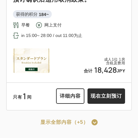
详细内容
现在立刻预订
in 15:00~ 28:00 / out 11:00为止
获得的积分 
184~
早餐
网上支付
成人
1
位
1
房
含税及费用
in 15:00~ 28:00 / out 11:00为止
11,458
可以赚取积分
可以使用积分
合计
JPY
12:00 出发的轻松住宿计划<<含早餐
成人
1
位
1
房
含税及费用
>>
18,428
详细内容
现在立刻预订
合计
JPY
获得的积分 
110~
早餐
现场支付・网上支付
1
详细内容
现在立刻预订
只有
间
in 15:00~ 28:00 / out 12:00为止
显示全部内容（+5）
成人
1
位
1
房
可以赚取积分
可以使用积分
含税及费用
11,033
合计
JPY