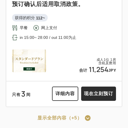
预订确认后适用取消政策。
获得的积分 
112~
早餐
网上支付
in 15:00~ 28:00 / out 11:00为止
成人
1
位
1
房
含税及费用
11,254
合计
JPY
3
详细内容
现在立刻预订
只有
间
显示全部内容（+5）
可以赚取积分
可以使用积分