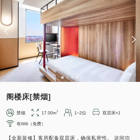
阁楼床[禁烟]
2
禁烟
17.00m
1~2位
双层床×1
有Wifi（免费）
【全新装修】客房配备双层床，确保私密性。 这间功