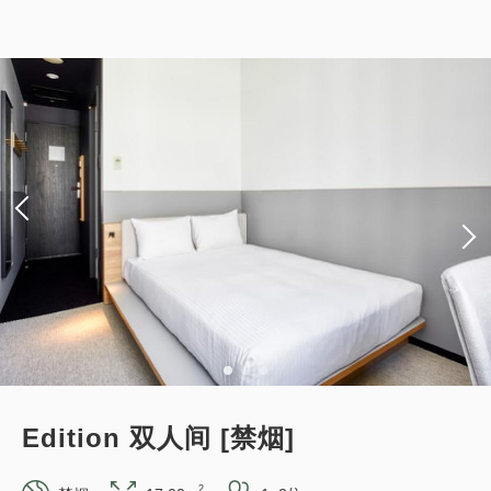
【仅限预付套餐】标准套餐（仅客房）
*预订确认后适用取消政策。
获得的积分 
95~
仅住宿
网上支付
in 15:00~ 28:00 / out 11:00为止
成人
1
位
1
房
含税及费用
9,571
合计
JPY
3
详细内容
现在立刻预订
只有
间
Edition 双人间 [禁烟]
2