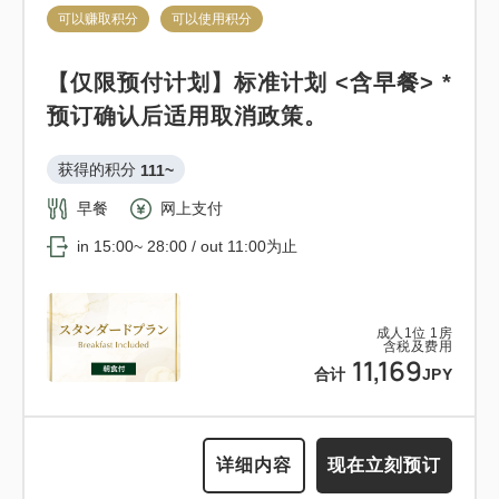
只有
间
可以赚取积分
可以使用积分
【仅限预付计划】标准计划 <含早餐> *
预订确认后适用取消政策。
可以赚取积分
可以使用积分
获得的积分 
111~
12:00 出发的轻松住宿计划<<含早餐
早餐
网上支付
>>
in 15:00~ 28:00 / out 11:00为止
获得的积分 
119~
早餐
现场支付・网上支付
成人
1
位
1
房
含税及费用
in 15:00~ 28:00 / out 12:00为止
11,169
合计
JPY
成人
1
位
1
房
含税及费用
11,968
详细内容
现在立刻预订
合计
JPY