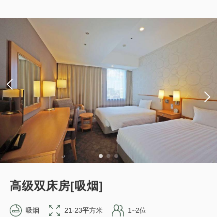
【仅限预付套餐】标准套餐（仅客房）
*预订确认后适用取消政策。
详细内容
现在立刻预订
获得的积分 
167~
仅住宿
网上支付
in 15:00~ 28:00 / out 11:00为止
可以赚取积分
可以使用积分
标准方案《不进餐》
成人
1
位
1
房
含税及费用
16,745
合计
JPY
获得的积分 
89~
仅住宿
现场支付・网上支付
1
详细内容
现在立刻预订
in 15:00~ 28:00 / out 11:00为止
只有
间
高级双床房[吸烟]
吸烟
21-23平方米
1~2位
成人
1
位
1
房