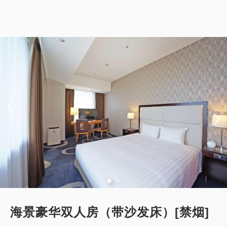
可以赚取积分
可以使用积分
成人
1
位
1
房
含税及费用
【仅限预付套餐】标准套餐（仅客房）
11,883
合计
JPY
*预订确认后适用取消政策。
获得的积分 
86~
详细内容
现在立刻预订
仅住宿
网上支付
in 15:00~ 28:00 / out 11:00为止
可以赚取积分
可以使用积分
成人
1
位
1
房
含税及费用
8,662
标准方案《不进餐》
合计
JPY
获得的积分 
97~
详细内容
现在立刻预订
仅住宿
现场支付・网上支付
海景豪华双人房（带沙发床）[禁烟]
in 15:00~ 28:00 / out 11:00为止