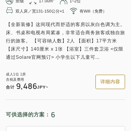
禁烟
17.00m
1~2位
双人床／宽131-150公分×1
有Wifi（免费）
可以赚取积分
可以使用积分
【全新装修】这间现代而舒适的客房以灰白色调为主。
轻松的住宿 12:00 外出计划 《不吃饭
床、书桌和电视布局紧凑，非常适合商务旅客或独自旅
住宿》
行的旅客。 【可容纳人数】2人 【面积】17平方米
【床尺寸】140厘米 x 1张 【浴室】三件套卫浴 <仅限
获得的积分 
102~
通过Solare官网预订> 小学生以下儿童可...
仅住宿
现场支付・网上支付
in 15:00~ 28:00 / out 12:00为止
成人
1
位
1
房
含税及费用
详细内容
9,486
合计
JPY~
成人
1
位
1
房
含税及费用
10,285
合计
JPY
6
可供选择的方案：
3
详细内容
现在立刻预订