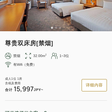
可以赚取积分
可以使用积分
成人
1
位
1
房
含税及费用
13,524
标准方案《不进餐》
合计
JPY
获得的积分 
139~
详细内容
现在立刻预订
仅住宿
现场支付・网上支付
尊贵双床房[禁烟]
in 15:00~ 28:00 / out 11:00为止
2
禁烟
32.00m
1~3位
有Wifi（免费）
可以赚取积分
可以使用积分
成人
1
位
1
房
含税及费用
13,940
合计
JPY
成人
1
位
1
房
轻松的住宿 12:00 外出计划 《不吃饭
含税及费用
详细内容
15,997
住宿》
合计
JPY~
1
详细内容
现在立刻预订
只有
间
获得的积分 
143~
仅住宿
现场支付・网上支付