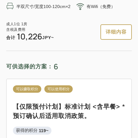
含税及费用
半双尺寸/宽度100-120cm×2
有Wifi（免费）
8,930
可以赚取积分
可以使用积分
合计
JPY
成人
1
位
1
房
轻松的住宿 12:00 外出计划 《不吃饭
含税及费用
详细内容
10,226
住宿》
详细内容
现在立刻预订
合计
JPY~
获得的积分 
176~
仅住宿
现场支付・网上支付
6
可供选择的方案：
可以赚取积分
可以使用积分
in 15:00~ 28:00 / out 12:00为止
标准方案《含早餐》
可以赚取积分
可以使用积分
成人
1
位
1
房
含税及费用
获得的积分 
106~
17,680
【仅限预付计划】标准计划 <含早餐> *
合计
JPY
早餐
现场支付・网上支付
预订确认后适用取消政策。
in 15:00~ 28:00 / out 11:00为止
1
获得的积分 
119~
详细内容
现在立刻预订
只有
间