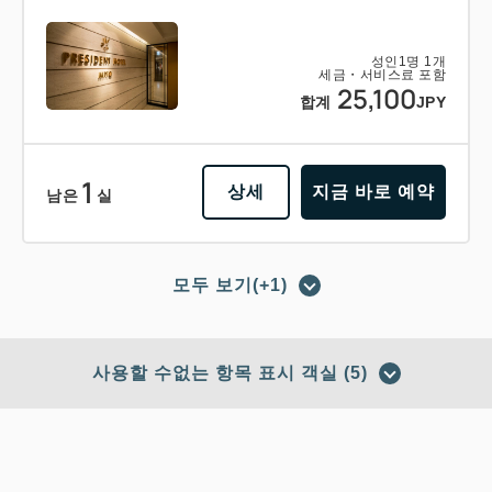
성인
1
명
1
개
세금・서비스료 포함
25,100
합계
JPY
1
상세
지금 바로 예약
남은
실
모두 보기(+1)
포인트 적립 가능
포인트 사용 가능
【조식 포함 플랜】숙박＋조식 바이킹
사용할 수없는 항목 표시 객실 (5)
의 베이직 플랜 비즈니스에도 레저에
도!
적립 포인트 
264~