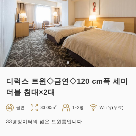
적립 포인트 
221~
조식
현지 지불・Web 결제
in 14:00~ / out 11:00까지
성인
1
명
1
개
세금・서비스료 포함
22,120
합계
JPY
디럭스 트윈◇금연◇120 cm폭 세미
1
상세
지금 바로 예약
남은
실
더블 침대×2대
2
금연
33.00m
1~2명
Wifi 유(무료)
33평방미터의 넓은 트윈룸입니다.