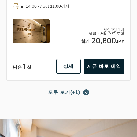
in 14:00~ / out 11:00까지
성인
1
명
1
개
세금・서비스료 포함
20,800
합계
JPY
1
상세
지금 바로 예약
남은
실
모두 보기(+1)
포인트 적립 가능
포인트 사용 가능
【조식 포함 플랜】숙박＋조식 바이킹
의 베이직 플랜 비즈니스에도 레저에
도!