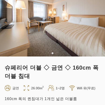
적립 포인트 
221~
조식
현지 지불・Web 결제
in 14:00~ / out 11:00까지
성인
1
명
1
개
세금・서비스료 포함
22,120
합계
JPY
슈페리어 더블 ◇ 금연 ◇ 160cm 폭
1
상세
지금 바로 예약
남은
실
더블 침대
2
금연
26.00m
1~2명
Wifi 유(무료)
160cm 폭의 퀸침대가 1개인 넓은 더블룸