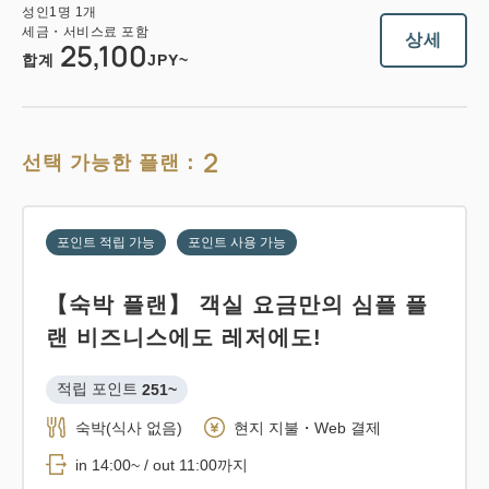
성인
1
명
1
개
세금・서비스료 포함
상세
25,100
합계
JPY~
2
선택 가능한 플랜：
포인트 적립 가능
포인트 사용 가능
【숙박 플랜】 객실 요금만의 심플 플
랜 비즈니스에도 레저에도!
적립 포인트 
251~
숙박(식사 없음)
현지 지불・Web 결제
in 14:00~ / out 11:00까지