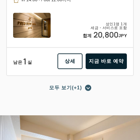
성인
1
명
1
개
세금・서비스료 포함
20,800
합계
JPY
1
상세
지금 바로 예약
남은
실
모두 보기(+1)
포인트 적립 가능
포인트 사용 가능
【조식 포함 플랜】숙박＋조식 바이킹
의 베이직 플랜 비즈니스에도 레저에
도!