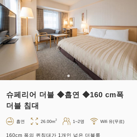
슈페리어 더블 ◆흡연 ◆160 cm폭
더블 침대
2
흡연
26.00m
1~2명
Wifi 유(무료)
160cm 폭의 퀸침대가 1개인 넓은 더블룸