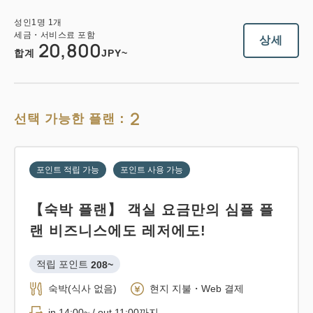
성인
1
명
1
개
세금・서비스료 포함
상세
20,800
합계
JPY~
2
선택 가능한 플랜：
포인트 적립 가능
포인트 사용 가능
【숙박 플랜】 객실 요금만의 심플 플
랜 비즈니스에도 레저에도!
적립 포인트 
208~
숙박(식사 없음)
현지 지불・Web 결제
in 14:00~ / out 11:00까지