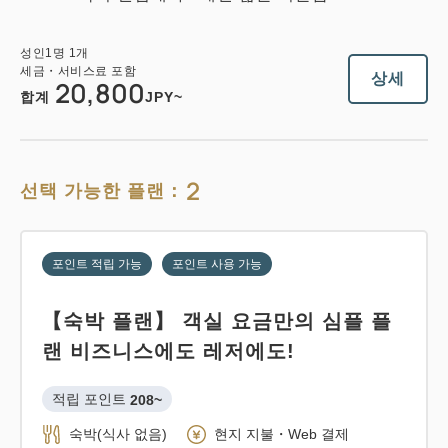
성인
1
명
1
개
세금・서비스료 포함
상세
20,800
합계
JPY~
2
선택 가능한 플랜：
포인트 적립 가능
포인트 사용 가능
【숙박 플랜】 객실 요금만의 심플 플
랜 비즈니스에도 레저에도!
적립 포인트 
208~
숙박(식사 없음)
현지 지불・Web 결제