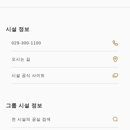
조식
현지 지불・Web 결제
in 14:00~ / out 11:00까지
시설 정보
성인
1
명
1
개
029-300-1100
세금・서비스료 포함
26,420
합계
JPY
스탠다드 더블 ◆흡연 ◆140 cm폭
오시는 길
더블 침대
1
상세
지금 바로 예약
시설 공식 사이트
남은
실
2
흡연
23.00m
1~2명
Wifi 유(무료)
140cm 폭의 더블 침대 1대의 방입니다. 한 분 이용으
그룹 시설 정보
로 느긋하게. 2분이라도 유익하게 이용하실 수 있습니
다.
전 시설의 공실 검색