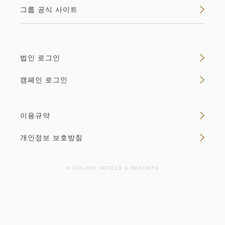
공실 없음
그룹 공식 사이트
상세
빈방 캘린더
법인 로그인
캠페인 로그인
이용규약
개인정보 보호방침
© SOLARE HOTELS & RESORTS