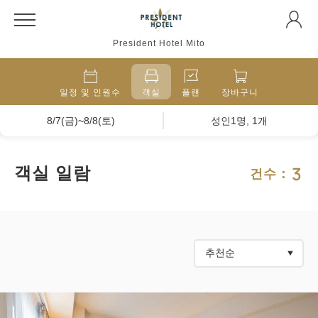
President Hotel Mito
일정 및 인원수
객실
플랜
장바구니
8/7(금)~8/8(토)
성인1명, 1개
3
객실 일람
건수：