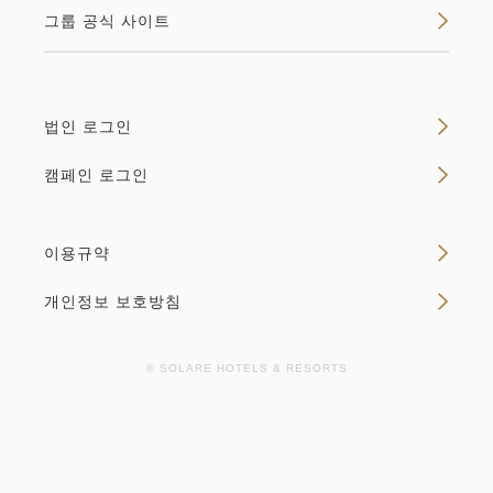
공실 없음
그룹 공식 사이트
상세
빈방 캘린더
법인 로그인
캠페인 로그인
이용규약
개인정보 보호방침
© SOLARE HOTELS & RESORTS