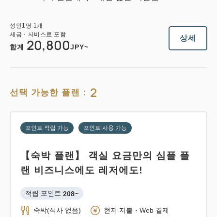
성인
1
명
1
개
세금・서비스료 포함
상세
20,800
합계
JPY~
2
선택 가능한 플랜：
포인트 적립 가능
포인트 사용 가능
【숙박 플랜】 객실 요금만의 심플 플
랜 비즈니스에도 레저에도!
적립 포인트 
208~
숙박(식사 없음)
현지 지불・Web 결제