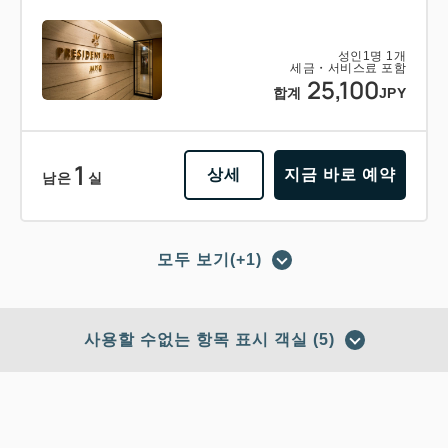
성인
1
명
1
개
세금・서비스료 포함
25,100
합계
JPY
1
상세
지금 바로 예약
남은
실
모두 보기(+1)
포인트 적립 가능
포인트 사용 가능
【조식 포함 플랜】숙박＋조식 바이킹
사용할 수없는 항목 표시 객실 (5)
의 베이직 플랜 비즈니스에도 레저에
도!
적립 포인트 
264~