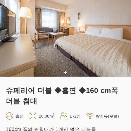
슈페리어 더블 ◆흡연 ◆160 cm폭
더블 침대
2
흡연
26.00m
1~2명
Wifi 유(무료)
160cm 폭의 퀸침대가 1개인 넓은 더블룸