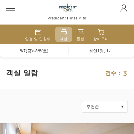
President Hotel Mito
일정 및 인원수
객실
플랜
장바구니
8/7(금)~8/8(토)
성인1명, 1개
3
객실 일람
건수：