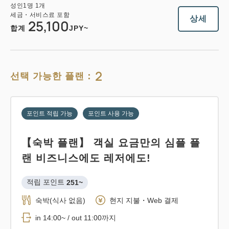
성인
1
명
1
개
세금・서비스료 포함
상세
25,100
합계
JPY~
2
선택 가능한 플랜：
포인트 적립 가능
포인트 사용 가능
【숙박 플랜】 객실 요금만의 심플 플
랜 비즈니스에도 레저에도!
적립 포인트 
251~
숙박(식사 없음)
현지 지불・Web 결제
in 14:00~ / out 11:00까지