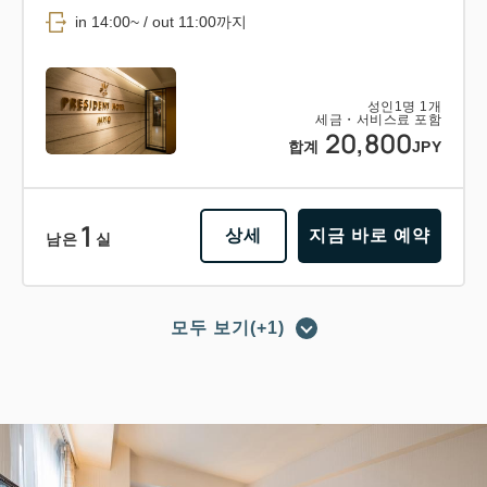
in 14:00~ / out 11:00까지
성인
1
명
1
개
세금・서비스료 포함
20,800
합계
JPY
1
상세
지금 바로 예약
남은
실
모두 보기(+1)
포인트 적립 가능
포인트 사용 가능
【조식 포함 플랜】숙박＋조식 바이킹
의 베이직 플랜 비즈니스에도 레저에
도!