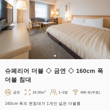
적립 포인트 
221~
조식
현지 지불・Web 결제
in 14:00~ / out 11:00까지
성인
1
명
1
개
세금・서비스료 포함
22,120
합계
JPY
슈페리어 더블 ◇ 금연 ◇ 160cm 폭
1
상세
지금 바로 예약
남은
실
더블 침대
2
금연
26.00m
1~2명
Wifi 유(무료)
160cm 폭의 퀸침대가 1개인 넓은 더블룸