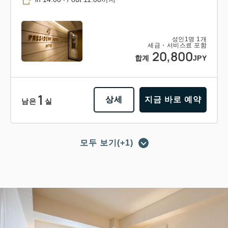
성인
1
명
1
개
세금・서비스료 포함
20,800
합계
JPY
1
상세
지금 바로 예약
남은
실
모두 보기(+1)
포인트 적립 가능
포인트 사용 가능
【조식 포함 플랜】숙박＋조식 바이킹
의 베이직 플랜 비즈니스에도 레저에
도!