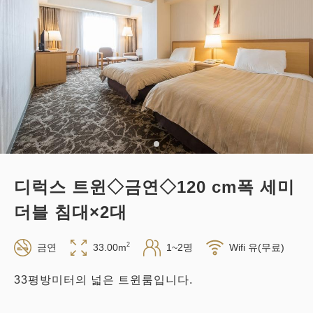
적립 포인트 
221~
조식
현지 지불・Web 결제
in 14:00~ / out 11:00까지
성인
1
명
1
개
세금・서비스료 포함
22,120
합계
JPY
디럭스 트윈◇금연◇120 cm폭 세미
1
상세
지금 바로 예약
남은
실
더블 침대×2대
2
금연
33.00m
1~2명
Wifi 유(무료)
33평방미터의 넓은 트윈룸입니다.