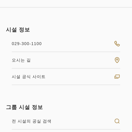
조식
현지 지불・Web 결제
in 14:00~ / out 11:00까지
시설 정보
성인
1
명
1
개
029-300-1100
세금・서비스료 포함
26,420
합계
JPY
스탠다드 더블 ◆흡연 ◆140 cm폭
오시는 길
더블 침대
1
상세
지금 바로 예약
시설 공식 사이트
남은
실
2
흡연
23.00m
1~2명
Wifi 유(무료)
140cm 폭의 더블 침대 1대의 방입니다. 한 분 이용으
그룹 시설 정보
로 느긋하게. 2분이라도 유익하게 이용하실 수 있습니
다.
전 시설의 공실 검색