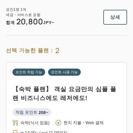
성인
1
명
1
개
세금・서비스료 포함
상세
20,800
합계
JPY~
2
선택 가능한 플랜：
포인트 적립 가능
포인트 사용 가능
【숙박 플랜】 객실 요금만의 심플 플
랜 비즈니스에도 레저에도!
적립 포인트 
208~
숙박(식사 없음)
현지 지불・Web 결제
in 14:00~ / out 11:00까지