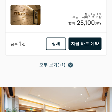
성인
1
명
1
개
세금・서비스료 포함
25,100
합계
JPY
1
상세
지금 바로 예약
남은
실
모두 보기(+1)
포인트 적립 가능
포인트 사용 가능
【조식 포함 플랜】숙박＋조식 바이킹
의 베이직 플랜 비즈니스에도 레저에
도!
적립 포인트 
264~