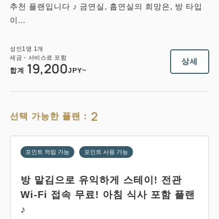
추천 플랜입니다 ♪ 금연실, 흡연실의 희망은, 방 타입
이...
성인
1
명
1
개
세금・서비스료 포함
상세
19,200
합계
JPY~
2
선택 가능한 플랜：
포인트 적립 가능
포인트 사용 가능
방 맡김으로 유익하게 스테이! 전관
Wi-Fi 접속 무료! 아침 식사 포함 플랜
♪