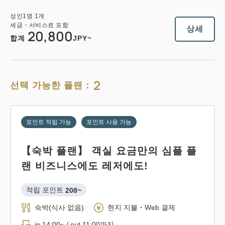
성인
1
명
1
개
세금・서비스료 포함
상세
20,800
합계
JPY~
2
선택 가능한 플랜：
포인트 적립 가능
포인트 사용 가능
【숙박 플랜】 객실 요금만의 심플 플
랜 비즈니스에도 레저에도!
적립 포인트 
208~
숙박(식사 없음)
현지 지불・Web 결제
in 14:00~ / out 11:00까지