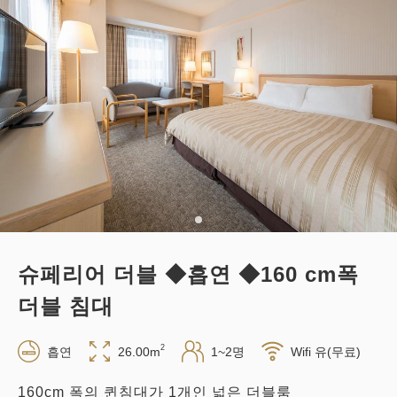
슈페리어 더블 ◆흡연 ◆160 cm폭
더블 침대
2
흡연
26.00m
1~2명
Wifi 유(무료)
160cm 폭의 퀸침대가 1개인 넓은 더블룸