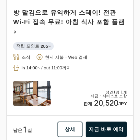
방 맡김으로 유익하게 스테이! 전관
Wi-Fi 접속 무료! 아침 식사 포함 플랜
♪
적립 포인트 
205~
조식
현지 지불・Web 결제
in 14:00~ / out 11:00까지
성인
1
명
1
개
세금・서비스료 포함
20,520
합계
JPY
1
상세
지금 바로 예약
남은
실