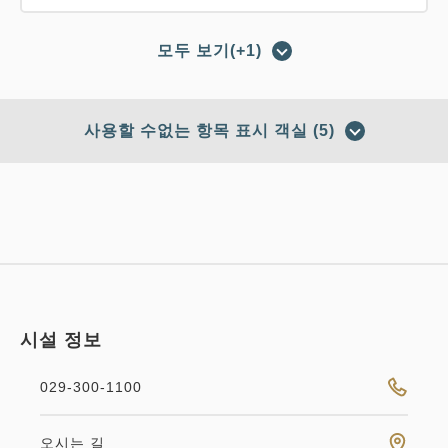
모두 보기(+1)
포인트 적립 가능
포인트 사용 가능
방 맡김으로 유익하게 스테이☆ Wi-Fi
사용할 수없는 항목 표시 객실 (5)
접속 무료 초박 플랜♪
적립 포인트 
192~
숙박(식사 없음)
현지 지불・Web 결제
in 14:00~ / out 11:00까지
시설 정보
성인
1
명
1
개
세금・서비스료 포함
19,200
합계
JPY
029-300-1100
스탠다드 더블 ◆흡연 ◆140 cm폭
오시는 길