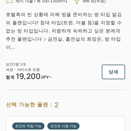
세미 더블 / 폭 100-120cm×1
Wifi 유(무료)
호텔측의 빈 상황에 의해 방을 준비하는 방 타입 맡김
의 플랜입니다! 침대 타입(트윈, 더블 등)을 지정할 수
없는 방 타입입니다. 저렴하게 숙박하고 싶은 분에게
추천 플랜입니다 ♪ 금연실, 흡연실의 희망은, 방 타입
이...
성인
1
명
1
개
세금・서비스료 포함
상세
19,200
합계
JPY~
2
선택 가능한 플랜：
포인트 적립 가능
포인트 사용 가능