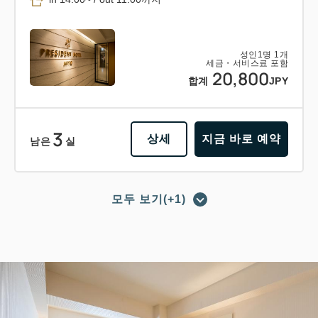
성인
1
명
1
개
세금・서비스료 포함
20,800
합계
JPY
3
상세
지금 바로 예약
남은
실
모두 보기(+1)
포인트 적립 가능
포인트 사용 가능
【조식 포함 플랜】숙박＋조식 바이킹
의 베이직 플랜 비즈니스에도 레저에
도!