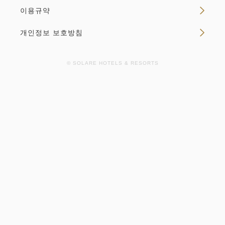
이용규약
개인정보 보호방침
© SOLARE HOTELS & RESORTS
스탠다드 더블 ◇ 금연 ◇ 140cm 폭
더블 침대
2
금연
23.00m
1~2명
Wifi 유(무료)