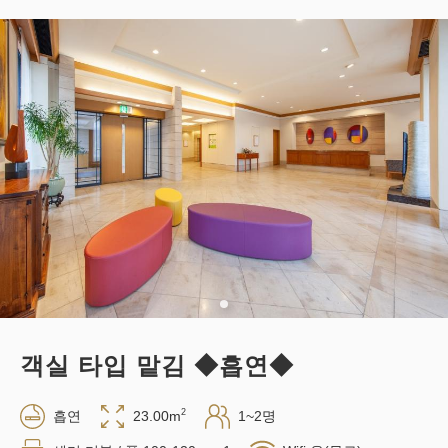
방 맡김으로 유익하게 스테이☆ Wi-Fi
접속 무료 초박 플랜♪
적립 포인트 
192~
숙박(식사 없음)
현지 지불・Web 결제
in 14:00~ / out 11:00까지
성인
1
명
1
개
세금・서비스료 포함
19,200
합계
JPY
1
상세
지금 바로 예약
남은
실
객실 타입 맡김 ◆흡연◆
2
흡연
23.00m
1~2명