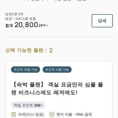
성인
1
명
1
개
세금・서비스료 포함
상세
20,800
합계
JPY~
2
선택 가능한 플랜：
포인트 적립 가능
포인트 사용 가능
【숙박 플랜】 객실 요금만의 심플 플
랜 비즈니스에도 레저에도!
적립 포인트 
208~
숙박(식사 없음)
현지 지불・Web 결제