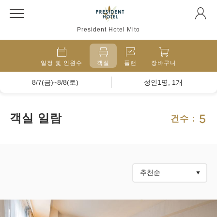
President Hotel Mito
일정 및 인원수
객실
플랜
장바구니
8/7(금)~8/8(토)
성인1명, 1개
5
객실 일람
건수：