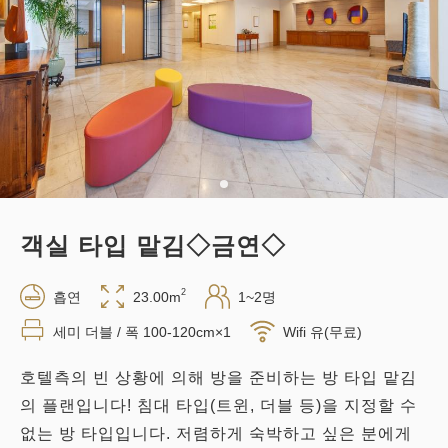
조식
현지 지불・Web 결제
in 14:00~ / out 11:00까지
성인
1
명
1
개
세금・서비스료 포함
26,420
합계
JPY
객실 타입 맡김◇금연◇
1
상세
지금 바로 예약
남은
실
2
흡연
23.00m
1~2명
세미 더블 / 폭 100-120cm×1
Wifi 유(무료)
호텔측의 빈 상황에 의해 방을 준비하는 방 타입 맡김
의 플랜입니다! 침대 타입(트윈, 더블 등)을 지정할 수
없는 방 타입입니다. 저렴하게 숙박하고 싶은 분에게