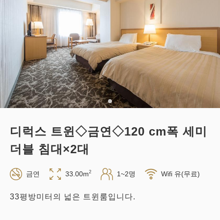
적립 포인트 
221~
조식
현지 지불・Web 결제
in 14:00~ / out 11:00까지
성인
1
명
1
개
세금・서비스료 포함
22,120
합계
JPY
디럭스 트윈◇금연◇120 cm폭 세미
3
상세
지금 바로 예약
남은
실
더블 침대×2대
2
금연
33.00m
1~2명
Wifi 유(무료)
33평방미터의 넓은 트윈룸입니다.