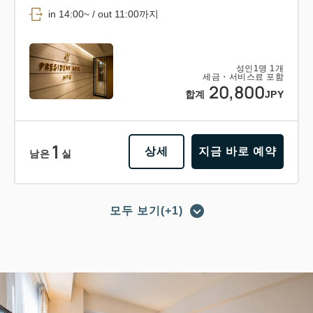
in 14:00~ / out 11:00까지
성인
1
명
1
개
세금・서비스료 포함
20,800
합계
JPY
1
상세
지금 바로 예약
남은
실
모두 보기(+1)
포인트 적립 가능
포인트 사용 가능
【조식 포함 플랜】숙박＋조식 바이킹
의 베이직 플랜 비즈니스에도 레저에
도!