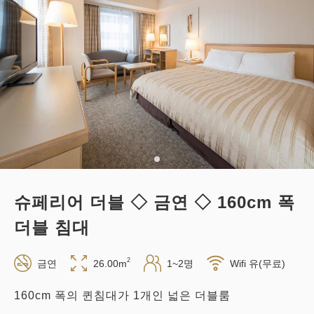
적립 포인트 
221~
조식
현지 지불・Web 결제
in 14:00~ / out 11:00까지
성인
1
명
1
개
세금・서비스료 포함
22,120
합계
JPY
슈페리어 더블 ◇ 금연 ◇ 160cm 폭
1
상세
지금 바로 예약
남은
실
더블 침대
2
금연
26.00m
1~2명
Wifi 유(무료)
160cm 폭의 퀸침대가 1개인 넓은 더블룸