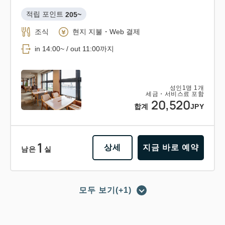
적립 포인트 
205~
조식
현지 지불・Web 결제
in 14:00~ / out 11:00까지
성인
1
명
1
개
세금・서비스료 포함
20,520
합계
JPY
1
상세
지금 바로 예약
남은
실
모두 보기(+1)
포인트 적립 가능
포인트 사용 가능