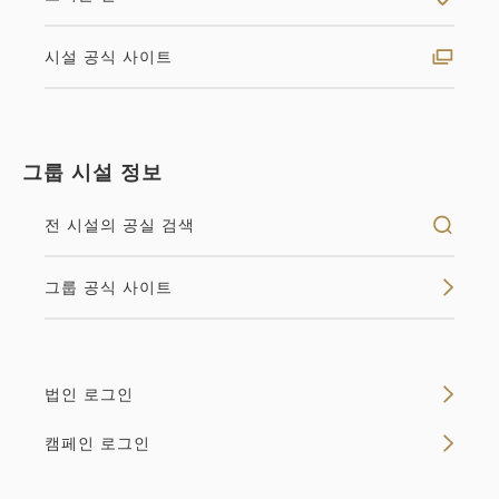
1
상세
지금 바로 예약
남은
실
더블 침대
시설 공식 사이트
2
흡연
23.00m
1~2명
Wifi 유(무료)
140cm 폭의 더블 침대 1대의 방입니다. 한 분 이용으
그룹 시설 정보
로 느긋하게. 2분이라도 유익하게 이용하실 수 있습니
다.
전 시설의 공실 검색
공실 없음
그룹 공식 사이트
상세
빈방 캘린더
법인 로그인
캠페인 로그인