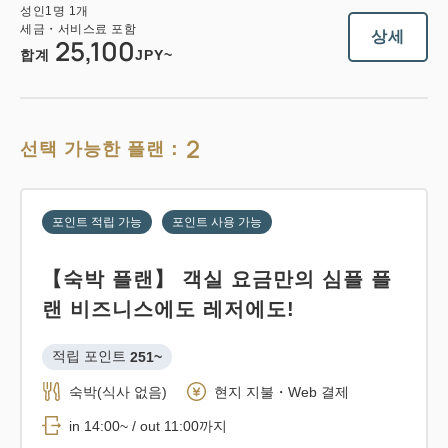
성인
1
명
1
개
세금・서비스료 포함
상세
25,100
합계
JPY~
2
선택 가능한 플랜：
포인트 적립 가능
포인트 사용 가능
【숙박 플랜】 객실 요금만의 심플 플
랜 비즈니스에도 레저에도!
적립 포인트 
251~
숙박(식사 없음)
현지 지불・Web 결제
in 14:00~ / out 11:00까지