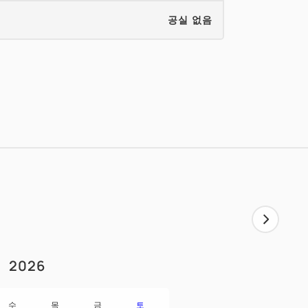
공실 없음
2026
수
목
금
토