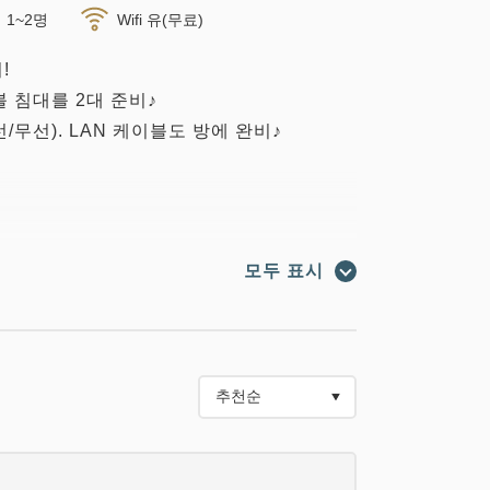
1~2명
Wifi 유(무료)
!
블 침대를 2대 준비♪
/무선). LAN 케이블도 방에 완비♪
) 스타일 채용.
모두 표시
소취제(의류·공간용) 완비.