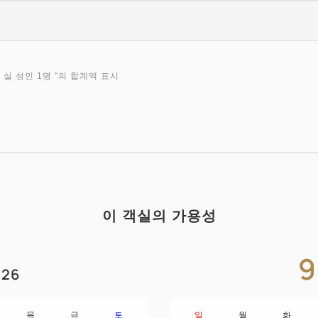
 실 성인 1명
"의 합계액 표시
이 객실의 가용성
9
26
목
금
토
일
월
화