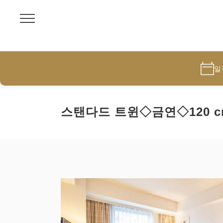
일
스탠다드 트윈◇금연◇120 c