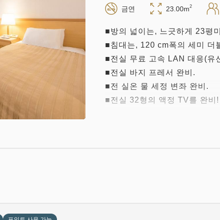
2
금연
23.00m
■방의 넓이는, 느긋하게 23평미
■침대는, 120 cm폭의 세미 더
■전실 무료 고속 LAN 대응(유선
■전실 바지 프레서 완비.
■전 실온 물 세정 변좌 완비.
■전실 32형의 액정 TV를 완비!
■자기 기분 발군♪듀베(깃털 이불
■가습 기능 첨부 공기 청정기, 
포인트 사용 가능