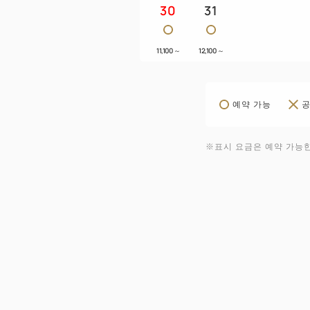
30
31
11,100
～
12,100
～
예약 가능
공
※표시 요금은 예약 가능한 