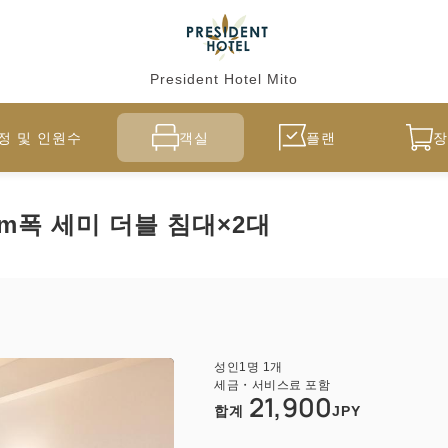
President Hotel Mito
정 및 인원수
객실
플랜
장
m폭 세미 더블 침대×2대
성인
1
명
1
개
세금・서비스료 포함
21,900
합계
JPY