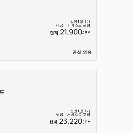
성인
1
명
1
개
세금・서비스료 포함
21,900
합계
JPY
공실 없음
도
성인
1
명
1
개
세금・서비스료 포함
23,220
합계
JPY