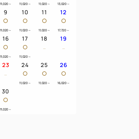
ざいませんが、全てのお部屋タイプのベ
11,020
～
11,020
～
11,020
～
13,020
～
9
10
11
12
んのミルクにご利用いただけます)
離乳食の温めなどにご利用ください）
11,020
～
11,020
～
11,020
～
17,720
～
サイズ）、おもちゃ、絵本、ブランケッ
16
17
18
19
お問い合わせください。
11,020
～
11,020
～
23
24
25
26
11,020
～
11,020
～
16,020
～
30
分
車２５分
11,020
～
Ｃおよび水戸南ＩＣより車８分