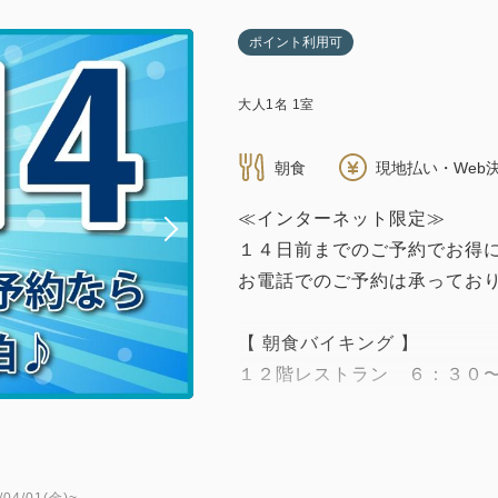
ポイント利用可
大人
1
名
1
室
朝食
現地払い・Web
≪インターネット限定≫
１４日前までのご予約でお得
お電話でのご予約は承ってお
【 朝食バイキング 】
１２階レストラン ６：３０
【朝食バイキングお子様料金
添い寝の小学生は６６０円、