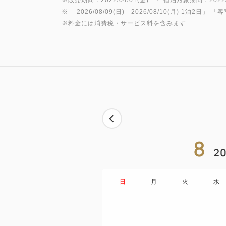
※販売期間：2022/04/01(金)~ ・ 宿泊対象期間：2022/0
※ 「
2026/08/09(日)
- 2026/08/10(月)
1泊2日
」 「
客
※料金には消費税・サービス料を含みます
8
20
日
月
火
水