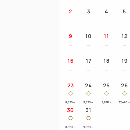
2
3
4
5
9
10
11
12
16
17
18
19
23
24
25
26
8,820
～
9,820
～
9,820
～
17,420
30
31
8,820
～
9,820
～