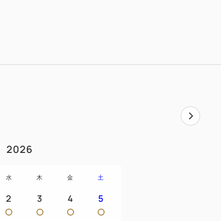
時間営業)
１０秒からご用意♪各店ともオリジナル特典
ブルもご用意しています）
浄機設置
りません）
採用
2026
水
木
金
土
ゼント(スリッパ、歯ブラシ、ミニタオル)
寝無料
2
3
4
5
ベッドを繋げることはできません。