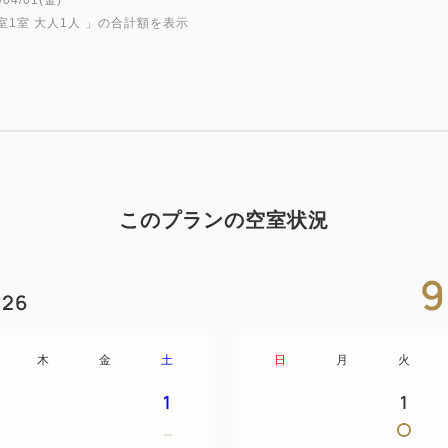
4/01(金)~
室1室 大人1人
」の合計額を表示
◆ホテル案内
・目の前にコンビニあり(２４
・おすすめの飲食店は、徒歩
付
・Ｗｉ-Ｆｉ無料（ＬＡＮケー
・ズボンプレッサー、空気清
このプランの空室状況
・温水洗浄便座（便座は温ま
・デュベ(羽毛布団)スタイル
9
26
◆お子様とご一緒のお客様へ
木
金
土
日
月
火
・お子様用アメニティーをプレ
・小学生以下のお子様、添い
1
1
※ツイン、トリプルタイプの