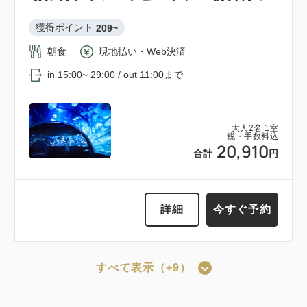
1
詳細
今すぐ予約
残り
室
獲得ポイント 
209~
朝食
現地払い・Web決済
in 15:00~ 29:00 / out 11:00まで
会員予約でポイント獲得
ポイント利用可
京都市地下鉄＆市バス一日乗車券付き
大人
2
名
1
室
税・手数料込
プラン 《 素泊り 》
20,910
合計
円
獲得ポイント 
127~
素泊まり
現地払い・Web決済
詳細
今すぐ予約
in 15:00~ 29:00 / out 11:00まで
すべて表示（+9）
大人
2
名
1
室
会員予約でポイント獲得
ポイント利用可
税・手数料込
12,750
合計
円