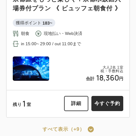
場券付プラン 《 ビュッフェ朝食付 》
獲得ポイント 
183~
朝食
現地払い・Web決済
in 15:00~ 29:00 / out 11:00まで
大人
2
名
1
室
税・手数料込
18,360
合計
円
1
詳細
今すぐ予約
残り
室
すべて表示（+9）
会員予約でポイント獲得
ポイント利用可