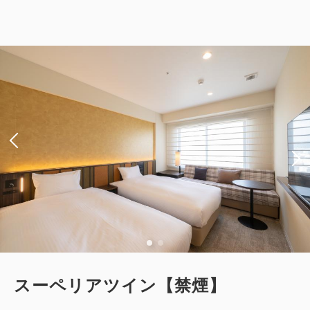
京都旅をもっと楽しく！京都水族館入
場券付プラン《 素泊り 》
獲得ポイント 
146~
素泊まり
現地払い・Web決済
in 15:00~ 29:00 / out 11:00まで
大人
2
名
1
室
税・手数料込
14,620
合計
円
1
詳細
今すぐ予約
残り
室
スーペリアツイン【禁煙】