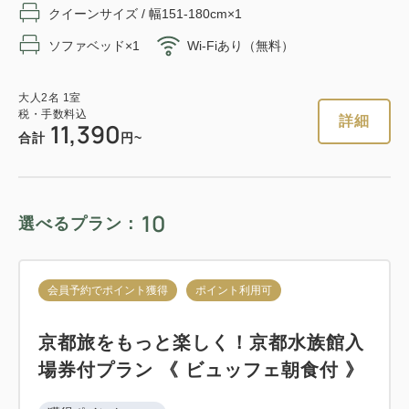
クイーンサイズ / 幅151-180cm×1
会員予約でポイント獲得
ポイント利用可
ソファベッド×1
Wi-Fiあり（無料）
大人
2
名
1
室
税・手数料込
10,558
京都市地下鉄＆市バス一日乗車券付き
合計
円
プラン《 ビュッフェ朝食付 》
大人
2
名
1
室
税・手数料込
詳細
11,390
合計
円~
獲得ポイント 
190~
1
詳細
今すぐ予約
残り
室
朝食
現地払い・Web決済
in 15:00~ 29:00 / out 11:00まで
10
選べるプラン：
会員予約でポイント獲得
ポイント利用可
大人
2
名
1
室
税・手数料込
会員予約でポイント獲得
ポイント利用可
19,040
【事前決済限定プラン】スタンダード
合計
円
プラン 《 ビュッフェ朝食付 》 ※予約
京都旅をもっと楽しく！京都水族館入
確定後キャンセル規定適用
場券付プラン 《 ビュッフェ朝食付 》
詳細
今すぐ予約
獲得ポイント 
142~