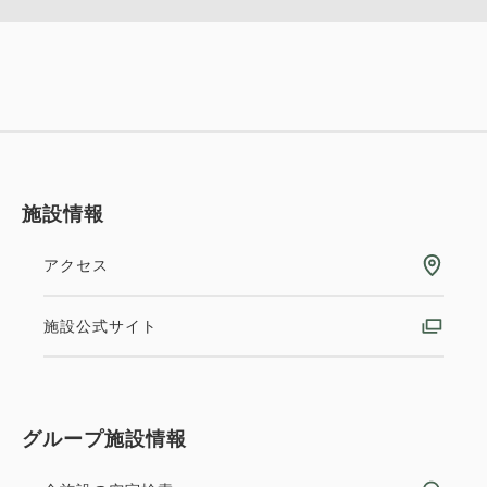
場券付プラン《 素泊り 》
ン 《 ビュッフェ朝食付 》
詳細
今すぐ予約
獲得ポイント 
154~
獲得ポイント 
150~
素泊まり
現地払い・Web決済
朝食
現地払い・Web決済
in 15:00~ 29:00 / out 11:00まで
in 15:00~ 29:00 / out 12:00まで
会員予約でポイント獲得
ポイント利用可
施設情報
【事前決済限定プラン】スタンダード
大人
2
名
1
室
大人
2
名
1
室
税・手数料込
税・手数料込
15,470
15,046
プラン 《 素泊り 》 ※予約確定後キャ
合計
円
アクセス
合計
円
ンセル規定適用
スーペリアツイン【禁煙】《東寺ビ
施設公式サイト
3
獲得ポイント 
130~
1
詳細
今すぐ予約
詳細
今すぐ予約
残り
室
残り
室
ュー》
素泊まり
Web決済
in 15:00~ 29:00 / out 11:00まで
2
禁煙
20.00m
1~3名
グループ施設情報
セミダブルサイズ / 幅100-120cm×2
会員予約でポイント獲得
ポイント利用可
会員予約でポイント獲得
ポイント利用可