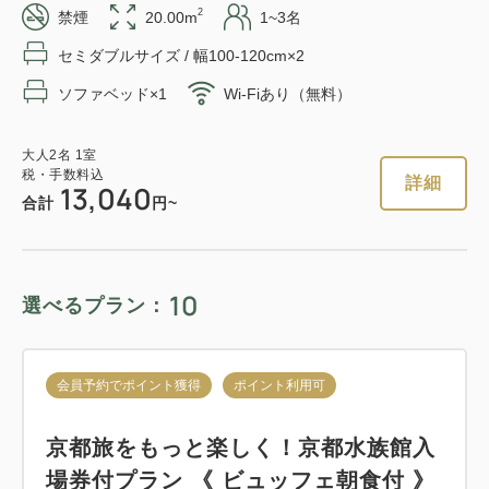
2
禁煙
20.00m
1~3名
セミダブルサイズ / 幅100-120cm×2
会員予約でポイント獲得
ポイント利用可
ソファベッド×1
Wi-Fiあり（無料）
京都市地下鉄＆市バス一日乗車券付き
プラン《 ビュッフェ朝食付 》
大人
2
名
1
室
税・手数料込
詳細
13,040
合計
円~
獲得ポイント 
164~
朝食
現地払い・Web決済
in 15:00~ 29:00 / out 11:00まで
10
選べるプラン：
大人
2
名
1
室
税・手数料込
会員予約でポイント獲得
ポイント利用可
16,490
合計
円
京都旅をもっと楽しく！京都水族館入
場券付プラン 《 ビュッフェ朝食付 》