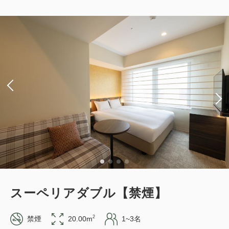
京都旅をもっと楽しく！京都水族館入
場券付プラン《 素泊り 》
1
詳細
今すぐ予約
残り
室
獲得ポイント 
171~
素泊まり
現地払い・Web決済
in 15:00~ 29:00 / out 11:00まで
会員予約でポイント獲得
ポイント利用可
【事前決済限定プラン】スタンダード
大人
2
名
1
室
税・手数料込
17,170
プラン 《 素泊り 》 ※予約確定後キャ
合計
円
ンセル規定適用
獲得ポイント 
105~
詳細
今すぐ予約
スーペリアダブル【禁煙】
素泊まり
Web決済
in 15:00~ 29:00 / out 11:00まで
2
禁煙
20.00m
1~3名