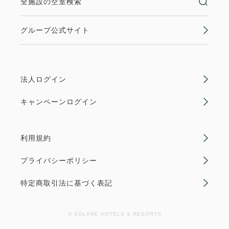
全施設の空室検索
ソファベッド×1
Wi-Fiあり（無料）
大人
2
名
1
室
税・手数料込
13,040
京都市地下鉄＆市バス一日乗車券付き
スタンダードプラン 《 ビュッフェ朝
合計
円
グループ公式サイト
プラン《 ビュッフェ朝食付 》
食付 》
空室なし
詳細
獲得ポイント 
173~
獲得ポイント 
146~
詳細
今すぐ予約
法人ログイン
朝食
現地払い・Web決済
朝食
現地払い・Web決済
空室カレンダー
in 15:00~ 29:00 / out 11:00まで
in 15:00~ 29:00 / out 11:00まで
キャンペーンログイン
会員予約でポイント獲得
ポイント利用可
利用規約
大人
2
名
1
室
大人
2
名
1
室
税・手数料込
税・手数料込
17,340
14,620
【事前決済限定プラン】スタンダード
合計
円
合計
円
モデレートツイン【禁煙】《東寺ビ
プライバシーポリシー
プラン 《 ビュッフェ朝食付 》 ※予約
ュー》
特定商取引法に基づく表記
確定後キャンセル規定適用
3
1
詳細
今すぐ予約
詳細
今すぐ予約
残り
室
残り
室
2
禁煙
20.00m
1~3名
獲得ポイント 
167~
© SOLARE HOTELS & RESORTS
セミダブルサイズ / 幅100-120cm×2
朝食
Web決済