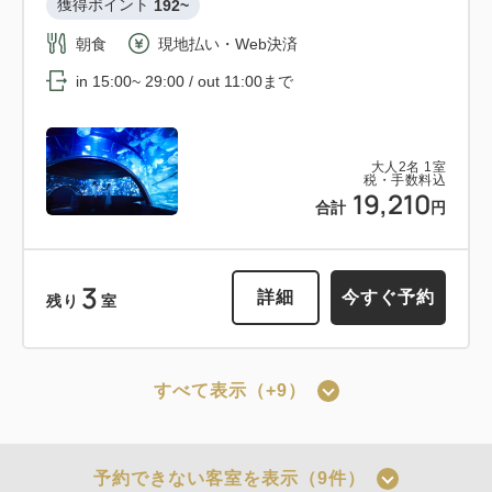
獲得ポイント 
192~
朝食
Web決済
朝食
現地払い・Web決済
in 15:00~ 29:00 / out 11:00まで
in 15:00~ 29:00 / out 11:00まで
会員予約でポイント獲得
ポイント利用可
京都市地下鉄＆市バス一日乗車券付き
大人
2
名
1
室
大人
2
名
1
室
税・手数料込
税・手数料込
14,298
プラン 《 素泊り 》
19,210
合計
円
合計
円
獲得ポイント 
153~
1
素泊まり
現地払い・Web決済
3
詳細
今すぐ予約
残り
室
詳細
今すぐ予約
残り
室
in 15:00~ 29:00 / out 11:00まで
すべて表示（+9）
大人
2
名
1
室
会員予約でポイント獲得
ポイント利用可
会員予約でポイント獲得
ポイント利用可
税・手数料込
15,300
合計
円
京都旅をもっと楽しく！京都水族館入
ゆったりステイ 12：00アウトプラ
予約できない客室を表示（9件）