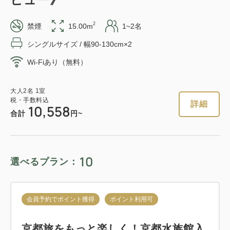
2
禁煙
15.00m
1~2名
シングルサイズ / 幅90-130cm×2
Wi-Fiあり（無料）
大人
2
名
1
室
税・手数料込
詳細
10,558
合計
円~
10
選べるプラン：
会員予約でポイント獲得
ポイント利用可
京都旅をもっと楽しく！京都水族館入