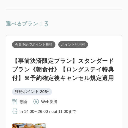
ングステイ特典付】
獲得ポイント 
161~
3
選べるプラン：
素泊まり
現地払い・Web決済
in 14:00~ 26:00 / out 11:00まで
会員予約でポイント獲得
ポイント利用可
大人
1
名
1
室
【事前決済限定プラン】スタンダード
税・手数料込
16,150
プラン《朝食付》【ロングステイ特典
合計
円
付】※予約確定後キャンセル規定適用
1
獲得ポイント 
205~
詳細
今すぐ予約
残り
室
朝食
Web決済
in 14:00~ 26:00 / out 11:00まで