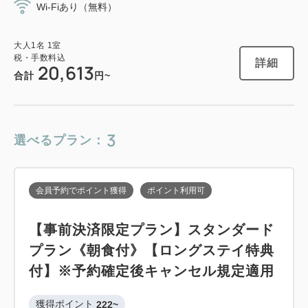
Wi-Fiあり（無料）
会員予約でポイント獲得
ポイント利用可
大人
1
名
1
室
税・手数料込
詳細
20,613
スタンダードプラン 《 素泊り 》 【ロ
合計
円~
ングステイ特典付】
獲得ポイント 
161~
3
選べるプラン：
素泊まり
現地払い・Web決済
in 14:00~ 26:00 / out 11:00まで
会員予約でポイント獲得
ポイント利用可
大人
1
名
1
室
【事前決済限定プラン】スタンダード
税・手数料込
16,150
プラン《朝食付》【ロングステイ特典
合計
円
付】※予約確定後キャンセル規定適用
獲得ポイント 
222~
詳細
今すぐ予約