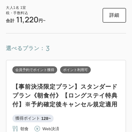
会員予約でポイント獲得
ポイント利用可
大人
1
名
1
室
税・手数料込
詳細
11,220
スタンダードプラン 《 素泊り 》 【ロ
合計
円~
ングステイ特典付】
獲得ポイント 
212~
3
選べるプラン：
素泊まり
現地払い・Web決済
in 14:00~ 26:00 / out 11:00まで
会員予約でポイント獲得
ポイント利用可
大人
1
名
1
室
【事前決済限定プラン】スタンダード
税・手数料込
21,250
プラン《朝食付》【ロングステイ特典
合計
円
付】※予約確定後キャンセル規定適用
1
獲得ポイント 
128~
詳細
今すぐ予約
残り
室
朝食
Web決済