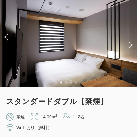
プラン《素泊り》【ロングステイ特典
付】※予約確定後キャンセル規定適用
獲得ポイント 
206~
素泊まり
Web決済
in 14:00~ 26:00 / out 11:00まで
大人
1
名
1
室
税・手数料込
20,613
合計
円
スタンダードダブル【禁煙】
1
詳細
今すぐ予約
残り
室
2
禁煙
14.00m
1~2名
Wi-Fiあり（無料）