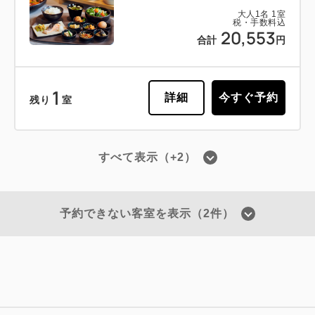
大人
1
名
1
室
税・手数料込
20,553
合計
円
1
詳細
今すぐ予約
残り
室
すべて表示（+2）
会員予約でポイント獲得
ポイント利用可
【事前決済限定プラン】スタンダード
予約できない客室を表示（2件）
プラン《素泊り》【ロングステイ特典
付】※予約確定後キャンセル規定適用
獲得ポイント 
189~
素泊まり
Web決済