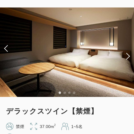
【事前決済限定プラン】スタンダード
プラン《素泊り》【ロングステイ特典
付】※予約確定後キャンセル規定適用
獲得ポイント 
156~
素泊まり
Web決済
in 14:00~ 26:00 / out 11:00まで
大人
1
名
1
室
税・手数料込
15,666
合計
円
デラックスツイン【禁煙】
3
詳細
今すぐ予約
残り
室
2
禁煙
37.00m
1~5名