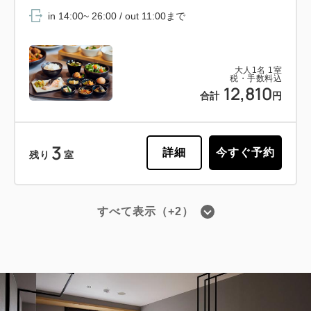
in 14:00~ 26:00 / out 11:00まで
大人
1
名
1
室
税・手数料込
12,810
合計
円
3
詳細
今すぐ予約
残り
室
すべて表示（+2）
会員予約でポイント獲得
ポイント利用可
【事前決済限定プラン】スタンダード
プラン《素泊り》【ロングステイ特典
付】※予約確定後キャンセル規定適用