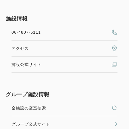
in 14:00~ 26:00 / out 11:00まで
施設情報
大人
1
名
1
室
06-4807-5111
税・手数料込
18,964
合計
円
スタンダードシングル【禁煙】
アクセス
1
2
禁煙
14.00m
1名
詳細
今すぐ予約
施設公式サイト
残り
室
Wi-Fiあり（無料）
空室なし
グループ施設情報
詳細
会員予約でポイント獲得
ポイント利用可
全施設の空室検索
スタンダードプラン 《 素泊り 》 【ロ
空室カレンダー
ングステイ特典付】
グループ公式サイト