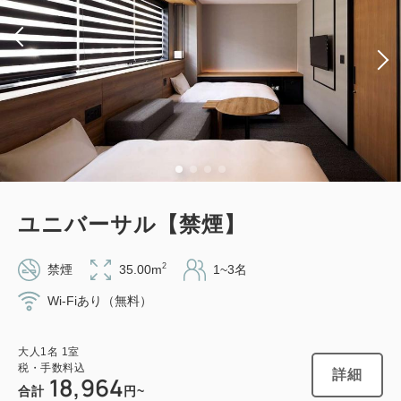
素泊まり
Web決済
in 14:00~ 26:00 / out 11:00まで
大人
1
名
1
室
税・手数料込
15,666
合計
円
ユニバーサル【禁煙】
1
詳細
今すぐ予約
残り
室
2
禁煙
35.00m
1~3名
Wi-Fiあり（無料）
会員予約でポイント獲得
ポイント利用可
大人
1
名
1
室
税・手数料込
詳細
18,964
スタンダードプラン 《 素泊り 》 【ロ
合計
円~