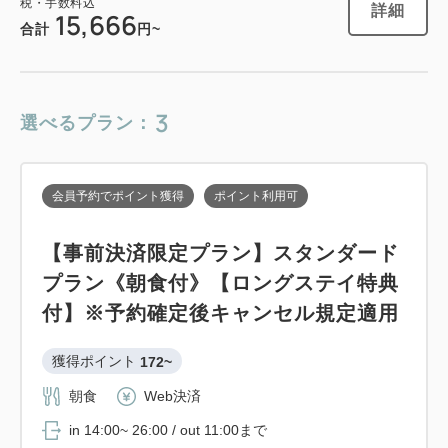
税・手数料込
詳細
15,666
スタンダードプラン 《 素泊り 》 【ロ
合計
円~
ングステイ特典付】
獲得ポイント 
115~
3
選べるプラン：
素泊まり
現地払い・Web決済
in 14:00~ 26:00 / out 11:00まで
会員予約でポイント獲得
ポイント利用可
大人
1
名
1
室
【事前決済限定プラン】スタンダード
税・手数料込
11,560
プラン《朝食付》【ロングステイ特典
合計
円
付】※予約確定後キャンセル規定適用
3
獲得ポイント 
172~
詳細
今すぐ予約
残り
室
朝食
Web決済
in 14:00~ 26:00 / out 11:00まで