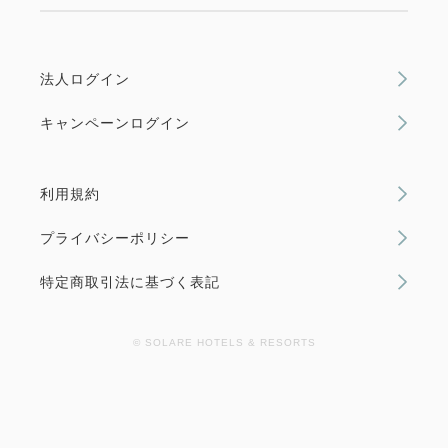
獲得ポイント 
195~
素泊まり
現地払い・Web決済
法人ログイン
in 14:00~ 26:00 / out 11:00まで
モデレートダブル【禁煙】
キャンペーンログイン
2
禁煙
19.00m
1~2名
大人
1
名
1
室
税・手数料込
19,550
利用規約
Wi-Fiあり（無料）
合計
円
プライバシーポリシー
空室なし
詳細
1
特定商取引法に基づく表記
詳細
今すぐ予約
残り
室
© SOLARE HOTELS & RESORTS
空室カレンダー