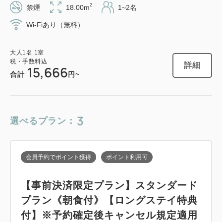
2
禁煙
18.00m
1~2名
Wi-Fiあり（無料）
大人
1
名
1
室
税・手数料込
詳細
15,666
合計
円~
3
選べるプラン：
会員予約でポイント獲得
ポイント利用可
【事前決済限定プラン】スタンダード
プラン《朝食付》【ロングステイ特典
付】※予約確定後キャンセル規定適用