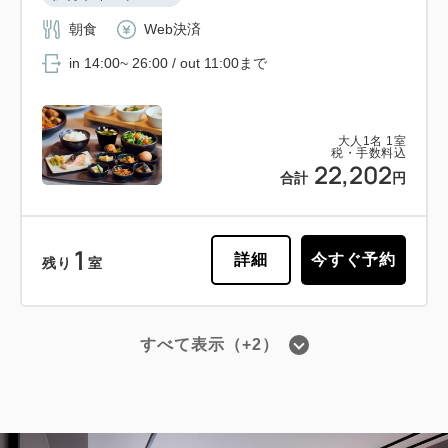
3
残り
室
朝食
Web決済
in 14:00~ 26:00 / out 11:00まで
大人
1
名
1
室
税・手数料込
22,202
合計
円
1
詳細
今すぐ予約
残り
室
すべて表示（+2）
会員予約でポイント獲得
ポイント利用可
【事前決済限定プラン】スタンダード