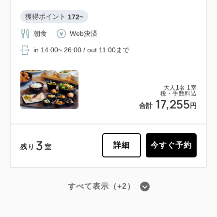
獲得ポイント 
172~
朝食
Web決済
in 14:00~ 26:00 / out 11:00まで
大人
1
名
1
室
税・手数料込
17,255
合計
円
3
詳細
今すぐ予約
残り
室
すべて表示（+2）
会員予約でポイント獲得
ポイント利用可