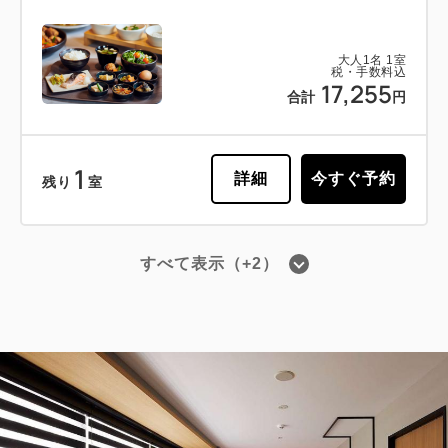
大人
1
名
1
室
税・手数料込
17,255
合計
円
1
詳細
今すぐ予約
残り
室
すべて表示（+2）
会員予約でポイント獲得
ポイント利用可
【事前決済限定プラン】スタンダード
プラン《素泊り》【ロングステイ特典
付】※予約確定後キャンセル規定適用
獲得ポイント 
156~