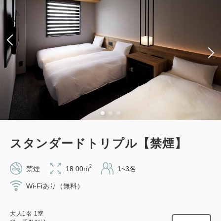
獲得ポイント 
112~
素泊まり
Web決済
in 14:00~ 26:00 / out 11:00まで
大人
1
名
1
室
税・手数料込
11,220
合計
円
スタンダードトリプル【禁煙】
3
詳細
今すぐ予約
残り
室
2
禁煙
18.00m
1~3名
Wi-Fiあり（無料）
会員予約でポイント獲得
ポイント利用可
大人
1
名
1
室