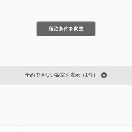
宿泊条件を変更
予約できない客室を表示（1件）
2
禁煙
18.00m
1~2名
Wi-F
空室なし