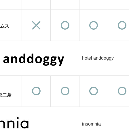
ムス
hotel anddoggy
京都二条
insomnia