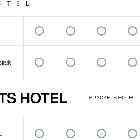
京都東
BRACKETS HOTEL
L