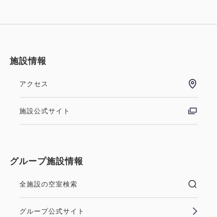
素泊まり
現地払い・Web決済
1
朝食
Web決済
詳細
今すぐ予約
残り
室
in 15:00~ 29:00 / out 12:00まで
in 15:00~ 29:00 / out 11:00まで
施設情報
大人
1
名
1
室
大人
1
名
1
室
税・手数料込
会員予約でポイント獲得
ポイント利用可
朝食付
税・手数料込
54,090
28,701
合計
円
アクセス
合計
円
スタンダードプラン 《 ビュッフェ朝
サウナ付きスイート【禁煙】
施設公式サイト
食付 》
1
詳細
今すぐ予約
3
残り
室
詳細
今すぐ予約
残り
室
2
禁煙
63.00m
1~4名
獲得ポイント 
304~
セミダブルサイズ / 幅100-120cm×2
朝食
現地払い・Web決済
グループ施設情報
ソファベッド×2
Wi-Fiあり（無料）
in 15:00~ 29:00 / out 11:00まで
会員予約でポイント獲得
ポイント利用可
朝食付
会員予約でポイント獲得
ポイント利用可
全施設の空室検索
ラウンジ利用特典付
空室なし
詳細
【事前決済限定プラン】スタンダード
大人
1
名
1
室
グループ公式サイト
税・手数料込