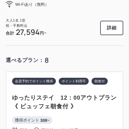
Wi-Fiあり（無料）
ラウンジ利用特典付
大人
1
名
1
室
税・手数料込
大人
1
名
1
室
専用ラウンジ利用特典付きプラン 《
30,960
合計
円
税・手数料込
詳細
27,594
ビュッフェ朝食付 》
合計
円~
獲得ポイント 
313~
1
詳細
今すぐ予約
残り
室
朝食
現地払い・Web決済
8
選べるプラン：
in 15:00~ 29:00 / out 11:00まで
会員予約でポイント獲得
ポイント利用可
朝食付
会員予約でポイント獲得
ポイント利用可
大人
1
名
1
室
税・手数料込
31,320
ゆったりステイ 12：00アウトプラン
スタンダードプラン 《 素泊り 》
合計
円
《 ビュッフェ朝食付 》
獲得ポイント 
289~
3
獲得ポイント 
308~
詳細
今すぐ予約
素泊まり
現地払い・Web決済
残り
室