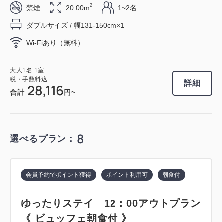
2
禁煙
20.00m
1~2名
ダブルサイズ / 幅131-150cm×1
会員予約でポイント獲得
ポイント利用可
朝食付
Wi-Fiあり（無料）
スタンダードプラン 《 ビュッフェ朝
食付 》
大人
1
名
1
室
税・手数料込
詳細
28,116
合計
円~
獲得ポイント 
479~
朝食
現地払い・Web決済
in 15:00~ 29:00 / out 11:00まで
8
選べるプラン：
大人
1
名
1
室
税・手数料込
会員予約でポイント獲得
ポイント利用可
朝食付
47,970
合計
円
ゆったりステイ 12：00アウトプラン
《 ビュッフェ朝食付 》