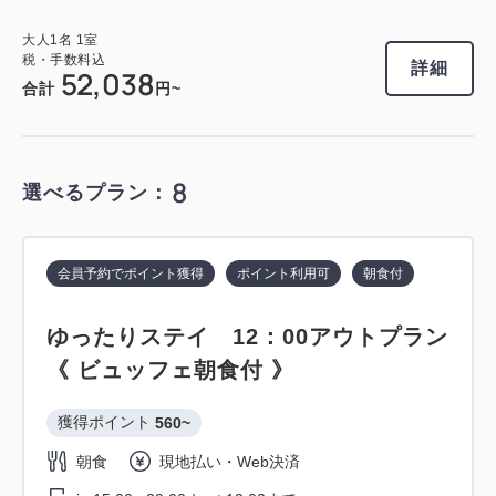
【事前決済限定プラン】スタンダード
大人
1
名
1
室
税・手数料込
大人
1
名
1
室
専用ラウンジ利用特典付きプラン 《
29,520
プラン 《 素泊り 》※予約確定後キャ
合計
円
税・手数料込
詳細
52,038
ビュッフェ朝食付 》
ンセル規定適用
合計
円~
獲得ポイント 
322~
3
獲得ポイント 
281~
詳細
今すぐ予約
残り
室
朝食
現地払い・Web決済
素泊まり
Web決済
8
選べるプラン：
in 15:00~ 29:00 / out 11:00まで
in 15:00~ 29:00 / out 11:00まで
会員予約でポイント獲得
ポイント利用可
朝食付
会員予約でポイント獲得
ポイント利用可
大人
1
名
1
室
大人
1
名
1
室
税・手数料込
税・手数料込
32,220
28,116
ゆったりステイ 12：00アウトプラン
スタンダードプラン 《 素泊り 》
合計
円
合計
円
《 ビュッフェ朝食付 》
獲得ポイント 
275~
1
獲得ポイント 
560~
1
詳細
今すぐ予約
素泊まり
現地払い・Web決済
残り
室
詳細
今すぐ予約
残り
室
朝食
現地払い・Web決済
in 15:00~ 29:00 / out 11:00まで