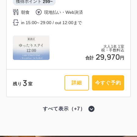
1
素泊まり
Web決済
獲得ポイント 
299~
詳細
今すぐ予約
残り
室
in 15:00~ 29:00 / out 11:00まで
朝食
現地払い・Web決済
in 15:00~ 29:00 / out 12:00まで
大人
1
名
1
室
会員予約でポイント獲得
ポイント利用可
税・手数料込
44,613
合計
円
大人
1
名
1
室
ラウンジ利用特典付
税・手数料込
29,970
合計
円
専用ラウンジ利用特典付きプラン 《
2
詳細
今すぐ予約
残り
室
素泊り 》
3
詳細
今すぐ予約
残り
室
獲得ポイント 
307~
素泊まり
現地払い・Web決済
すべて表示（+7）
in 15:00~ 29:00 / out 11:00まで
会員予約でポイント獲得
ポイント利用可
ゆったりステイ 12：00アウトプラン
大人
1
名
1
室