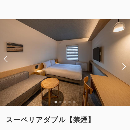
ゆったりステイ 12：00アウトプラン
《 素泊り 》
獲得ポイント 
473~
素泊まり
現地払い・Web決済
in 15:00~ 29:00 / out 12:00まで
大人
1
名
1
室
税・手数料込
47,340
合計
円
2
詳細
今すぐ予約
残り
室
スーペリアダブル【禁煙】