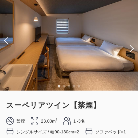
税・手数料込
《 素泊り 》
30,780
合計
円
獲得ポイント 
279~
素泊まり
現地払い・Web決済
1
詳細
今すぐ予約
残り
室
in 15:00~ 29:00 / out 12:00まで
大人
1
名
1
室
税・手数料込
会員予約でポイント獲得
ポイント利用可
朝食付
27,990
合計
円
スタンダードプラン 《 ビュッフェ朝
食付 》
3
詳細
今すぐ予約
残り
室
スーペリアツイン【禁煙】
獲得ポイント 
309~
朝食
現地払い・Web決済
2
禁煙
23.00m
1~3名
in 15:00~ 29:00 / out 11:00まで
シングルサイズ / 幅90-130cm×2
ソファベッド×1
会員予約でポイント獲得
ポイント利用可
朝食付