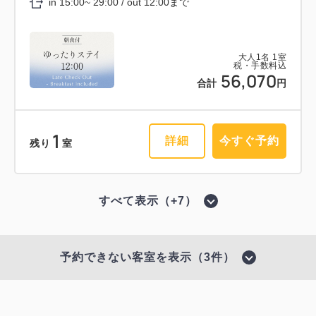
in 15:00~ 29:00 / out 12:00まで
会員予約でポイント獲得
ポイント利用可
大人
1
名
1
室
税・手数料込
27,540
大人
1
名
1
室
ラウンジ利用特典付
合計
円
税・手数料込
56,070
合計
円
専用ラウンジ利用特典付きプラン 《
3
素泊り 》
詳細
今すぐ予約
残り
室
1
詳細
今すぐ予約
残り
室
獲得ポイント 
302~
素泊まり
現地払い・Web決済
会員予約でポイント獲得
ポイント利用可
すべて表示（+7）
in 15:00~ 29:00 / out 11:00まで
会員予約でポイント獲得
ポイント利用可
【事前決済限定プラン】スタンダード
ゆったりステイ 12：00アウトプラン
予約できない客室を表示（3件）
プラン 《 ビュッフェ朝食付 》※予約
大人
1
名
1
室
税・手数料込
《 素泊り 》
30,240
確定後キャンセル規定適用
合計
円
獲得ポイント 
540~
獲得ポイント 
287~