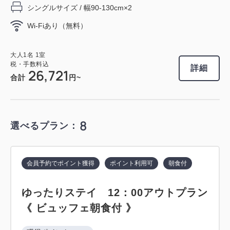
シングルサイズ / 幅90-130cm×2
大人
1
名
1
室
会員予約でポイント獲得
ポイント利用可
朝食付
税・手数料込
46,593
Wi-Fiあり（無料）
合計
円
ラウンジ利用特典付
大人
1
名
1
室
専用ラウンジ利用特典付きプラン 《
税・手数料込
2
詳細
26,721
詳細
今すぐ予約
ビュッフェ朝食付 》
残り
室
合計
円~
獲得ポイント 
327~
朝食
現地払い・Web決済
8
選べるプラン：
会員予約でポイント獲得
ポイント利用可
in 15:00~ 29:00 / out 11:00まで
【事前決済限定プラン】スタンダード
会員予約でポイント獲得
ポイント利用可
朝食付
プラン 《 素泊り 》※予約確定後キャ
大人
1
名
1
室
税・手数料込
32,760
ンセル規定適用
ゆったりステイ 12：00アウトプラン
合計
円
《 ビュッフェ朝食付 》
獲得ポイント 
446~