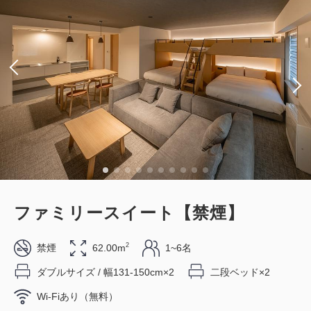
獲得ポイント 
288~
獲得ポイント 
300~
素泊まり
現地払い・Web決済
3
朝食
Web決済
詳細
今すぐ予約
残り
室
in 15:00~ 29:00 / out 12:00まで
in 15:00~ 29:00 / out 11:00まで
大人
1
名
1
室
大人
1
名
1
室
税・手数料込
会員予約でポイント獲得
ポイント利用可
朝食付
税・手数料込
28,890
30,096
合計
円
合計
円
スタンダードプラン 《 ビュッフェ朝
食付 》
1
詳細
今すぐ予約
1
残り
室
詳細
今すぐ予約
ファミリースイート【禁煙】
残り
室
獲得ポイント 
295~
朝食
現地払い・Web決済
2
禁煙
62.00m
1~6名
in 15:00~ 29:00 / out 11:00まで
ダブルサイズ / 幅131-150cm×2
二段ベッド×2
会員予約でポイント獲得
ポイント利用可
朝食付
会員予約でポイント獲得
ポイント利用可
Wi-Fiあり（無料）
ラウンジ利用特典付