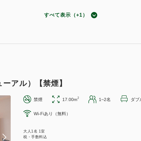
すべて表示（+1）
ント獲得
ポイント利用可
朝食付
ドプラン 《 朝食付 》【ロングステイ特典付】
102~
現地払い・Web決済
in 14:00~ 29:00 / out 11:00まで
ューアル）【禁煙】
2
禁煙
17.00m
1~2名
ダブル
Wi-Fiあり（無料）
大人
1
名
1
室
税・手数料込