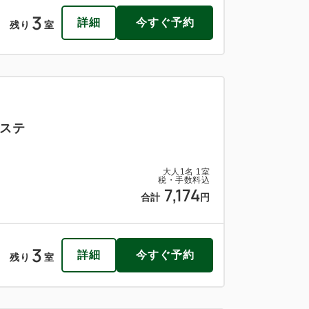
3
詳細
今すぐ予約
残り
室
ステ
大人
1
名
1
室
税・手数料込
7,174
合計
円
3
詳細
今すぐ予約
残り
室