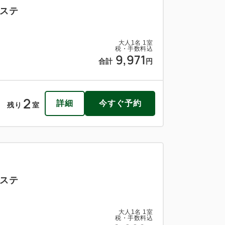
ステ
大人
1
名
1
室
税・手数料込
9,971
合計
円
2
詳細
今すぐ予約
残り
室
ステ
大人
1
名
1
室
税・手数料込