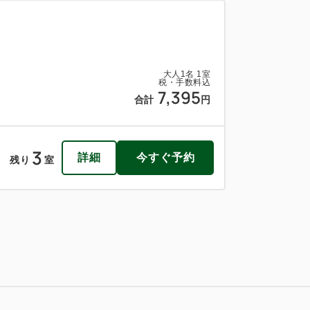
大人
1
名
1
室
税・手数料込
7,395
合計
円
3
詳細
今すぐ予約
残り
室
大人
1
名
1
室
税・手数料込
8,704