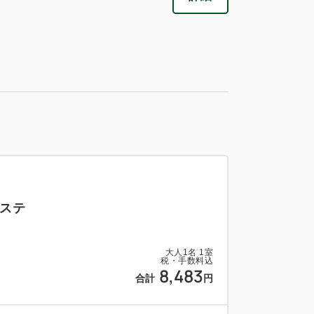
ステ
大人
1
名
1
室
税・手数料込
8,483
合計
円