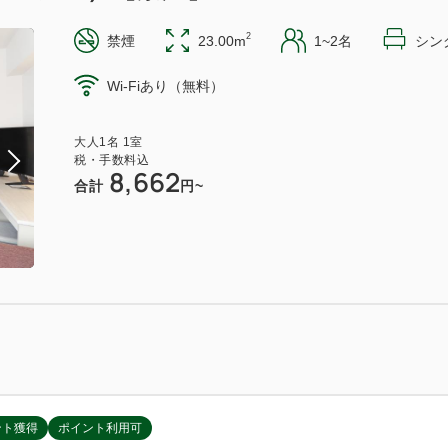
2
禁煙
23.00m
1~2名
シング
Wi-Fiあり（無料）
大人
1
名
1
室
税・手数料込
8,662
合計
円~
ント獲得
ポイント利用可