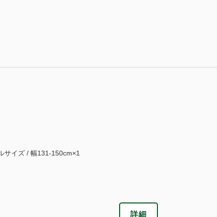
大人
1
名
1
室
税・手数料込
10,234
合計
円
2
詳細
今すぐ予約
残り
室
サイズ / 幅131-150cm×1
詳細