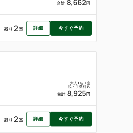
8,662
合計
円
2
詳細
今すぐ予約
残り
室
大人
1
名
1
室
税・手数料込
8,925
合計
円
2
詳細
今すぐ予約
残り
室